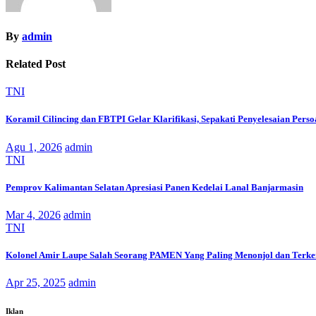
By
admin
Related Post
TNI
Koramil Cilincing dan FBTPI Gelar Klarifikasi, Sepakati Penyelesaian Perso
Agu 1, 2026
admin
TNI
Pemprov Kalimantan Selatan Apresiasi Panen Kedelai Lanal Banjarmasin
Mar 4, 2026
admin
TNI
Kolonel Amir Laupe Salah Seorang PAMEN Yang Paling Menonjol dan Terke
Apr 25, 2025
admin
Iklan