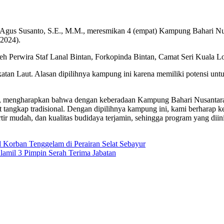
 Agus Susanto, S.E., M.M., meresmikan 4 (empat) Kampung Bahari N
/2024).
h Perwira Staf Lanal Bintan, Forkopinda Bintan, Camat Seri Kuala L
an Laut. Alasan dipilihnya kampung ini karena memiliki potensi unt
M., mengharapkan bahwa dengan keberadaan Kampung Bahari Nusantar
at tangkap tradisional. Dengan dipilihnya kampung ini, kami berhara
ortir mudah, dan kualitas budidaya terjamin, sehingga program yang dii
Korban Tenggelam di Perairan Selat Sebayur
nlamil 3 Pimpin Serah Terima Jabatan