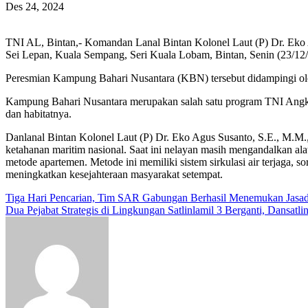
Des 24, 2024
TNI AL, Bintan,- Komandan Lanal Bintan Kolonel Laut (P) Dr. Eko
Sei Lepan, Kuala Sempang, Seri Kuala Lobam, Bintan, Senin (23/12
Peresmian Kampung Bahari Nusantara (KBN) tersebut didampingi ole
Kampung Bahari Nusantara merupakan salah satu program TNI Angkat
dan habitatnya.
Danlanal Bintan Kolonel Laut (P) Dr. Eko Agus Susanto, S.E., M.
ketahanan maritim nasional. Saat ini nelayan masih mengandalkan al
metode apartemen. Metode ini memiliki sistem sirkulasi air terjaga, s
meningkatkan kesejahteraan masyarakat setempat.
Navigasi
Tiga Hari Pencarian, Tim SAR Gabungan Berhasil Menemukan Jasad 
Dua Pejabat Strategis di Lingkungan Satlinlamil 3 Berganti, Dansatli
pos