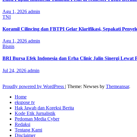
Agu 1, 2026
admin
TNI
Koramil Cilincing dan FBTPI Gelar Klarifikasi, Sepakati Penyel
Agu 1, 2026
admin
Bisnis
BRI Bursa Efek Indonesia dan Erha Clinic Jalin Sinergi Lewat
Jul 24, 2026
admin
Proudly powered by WordPress
|
Theme: Newses by
Themeansar
.
Home
ekspose tv
Hak Jawab dan Koreksi Berita
Kode Etik Jurnalistik
Pedoman Media Cyber
Redaksi
Tentang Kami
Disclaimer