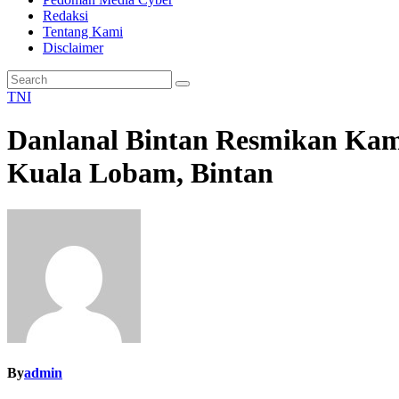
Redaksi
Tentang Kami
Disclaimer
TNI
Danlanal Bintan Resmikan Kam
Kuala Lobam, Bintan
By
admin