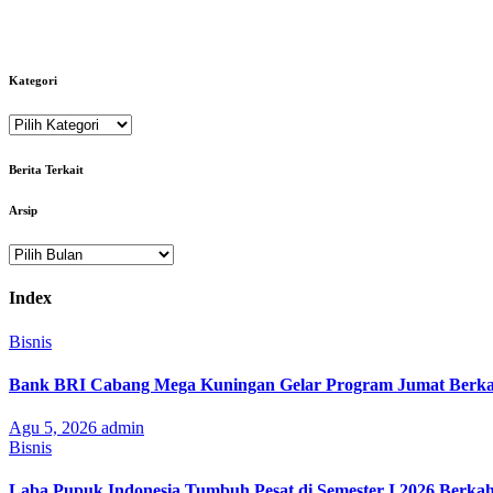
Kategori
Kategori
Berita Terkait
Arsip
Arsip
Index
Bisnis
Bank BRI Cabang Mega Kuningan Gelar Program Jumat Berkah
Agu 5, 2026
admin
Bisnis
Laba Pupuk Indonesia Tumbuh Pesat di Semester I 2026 Berka