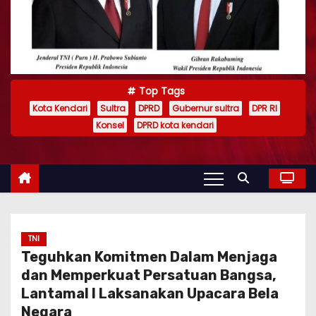
Top Tags
Kota Kendari
Sultra
DPRD
Gubernur sultra
DPR RI
Konsel
DPRD kota kendari
TNI
Teguhkan Komitmen Dalam Menjaga
dan Memperkuat Persatuan Bangsa,
Lantamal I Laksanakan Upacara Bela
Negara