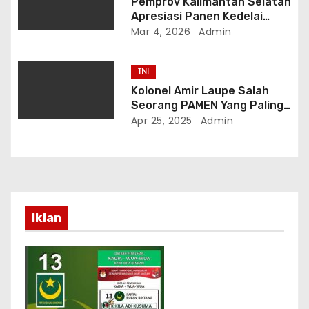
Pemprov Kalimantan Selatan
Apresiasi Panen Kedelai
Lanal Banjarmasin
Mar 4, 2026
Admin
TNI
Kolonel Amir Laupe Salah
Seorang PAMEN Yang Paling
Menonjol dan Terkenal
Apr 25, 2025
Admin
Iklan