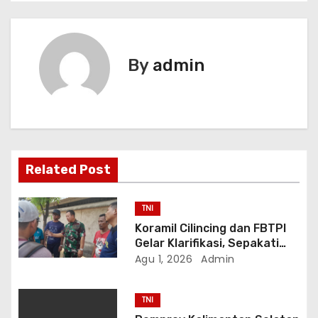
g
a
By
admin
s
i
p
o
Related Post
s
TNI
Koramil Cilincing dan FBTPI
Gelar Klarifikasi, Sepakati
Penyelesaian Persoalan
Agu 1, 2026
Admin
Melalui Dialog
TNI