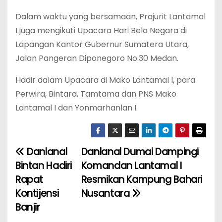
Dalam waktu yang bersamaan, Prajurit Lantamal
I juga mengikuti Upacara Hari Bela Negara di
Lapangan Kantor Gubernur Sumatera Utara,
Jalan Pangeran Diponegoro No.30 Medan.
Hadir dalam Upacara di Mako Lantamal I, para
Perwira, Bintara, Tamtama dan PNS Mako
Lantamal I dan Yonmarhanlan I.
Danlanal
Danlanal Dumai Dampingi
N
Bintan Hadiri
Komandan Lantamal I
a
Rapat
Resmikan Kampung Bahari
Kontijensi
Nusantara
v
Banjir
i