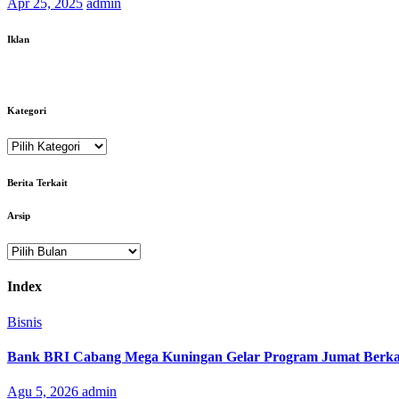
Apr 25, 2025
admin
Iklan
Kategori
Kategori
Berita Terkait
Arsip
Arsip
Index
Bisnis
Bank BRI Cabang Mega Kuningan Gelar Program Jumat Berkah
Agu 5, 2026
admin