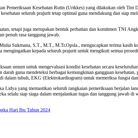
n Pemeriksaan Kesehatan Rutin (Urikkes) yang dilakukan oleh Tim D
i kesehatan seluruh prajurit tetap optimal guna mendukung dan siap 
ehatan, tetapi juga merupakan bentuk perhatian dan komitmen TNI Angka
 dan penuh rasa tanggung jawab.
 Mulia Sukmana, S.T., M.T., M.Tr.Opsla., mengucapkan terima kasih 
ga mengingatkan kepada seluruh prajurit untuk mengikuti semua prosed
riksaan umum untuk mengevaluasi kondisi kesehatan secara keseluruhan
n darah guna mendeteksi berbagai kemungkinan gangguan kesehatan, p
 di dalam tubuh, EKG (Elektrokardiogram) untuk memeriksa fungsi dan
a Lidya yang memastikan seluruh rangkaian pemeriksaan berjalan lanca
eka selalu siap siaga dalam menjalankan tugas dan tanggung jawab di 
gka Hari Ibu Tahun 2024