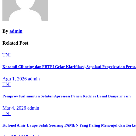
By
admin
Related Post
TNI
Koramil Cilincing dan FBTPI Gelar Klarifikasi, Sepakati Penyelesaian Perso
Agu 1, 2026
admin
TNI
Pemprov Kalimantan Selatan Apresiasi Panen Kedelai Lanal Banjarmasin
Mar 4, 2026
admin
TNI
Kolonel Amir Laupe Salah Seorang PAMEN Yang Paling Menonjol dan Terke