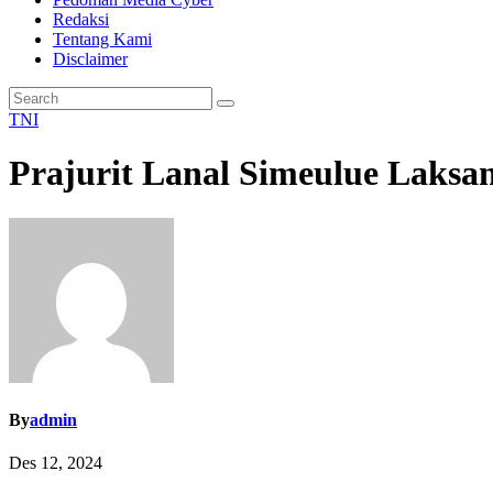
Redaksi
Tentang Kami
Disclaimer
TNI
Prajurit Lanal Simeulue Laksa
By
admin
Des 12, 2024