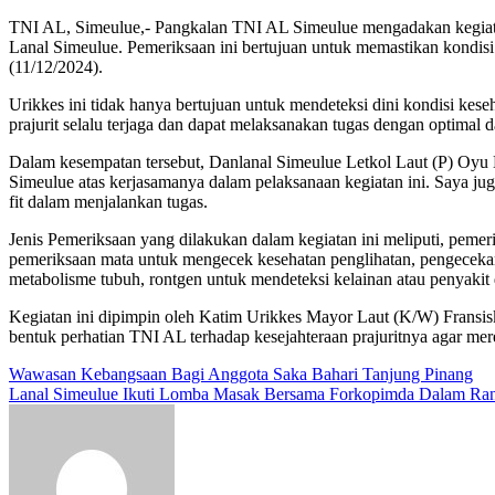
TNI AL, Simeulue,- Pangkalan TNI AL Simeulue mengadakan kegiata
Lanal Simeulue. Pemeriksaan ini bertujuan untuk memastikan kondis
(11/12/2024).
Urikkes ini tidak hanya bertujuan untuk mendeteksi dini kondisi kes
prajurit selalu terjaga dan dapat melaksanakan tugas dengan optimal
Dalam kesempatan tersebut, Danlanal Simeulue Letkol Laut (P) Oyu
Simeulue atas kerjasamanya dalam pelaksanaan kegiatan ini. Saya ju
fit dalam menjalankan tugas.
Jenis Pemeriksaan yang dilakukan dalam kegiatan ini meliputi, peme
pemeriksaan mata untuk mengecek kesehatan penglihatan, pengeceka
metabolisme tubuh, rontgen untuk mendeteksi kelainan atau penyakit
Kegiatan ini dipimpin oleh Katim Urikkes Mayor Laut (K/W) Fransisk
bentuk perhatian TNI AL terhadap kesejahteraan prajuritnya agar mer
Navigasi
Wawasan Kebangsaan Bagi Anggota Saka Bahari Tanjung Pinang
Lanal Simeulue Ikuti Lomba Masak Bersama Forkopimda Dalam Ran
pos