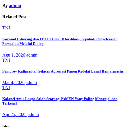
By
admin
Related Post
TNI
Koramil Cilincing dan FBTPI Gelar Klarifikasi, Sepakati Penyelesaian
Persoalan Melalui Dialog
Agu 1, 2026
admin
TNI
Pemprov Kalimantan Selatan Apresiasi Panen Kedelai Lanal Banjarmasin
Mar 4, 2026
admin
TNI
Kolonel Amir Laupe Salah Seorang PAMEN Yang Paling Menonjol dan
Terkenal
Apr 25, 2025
admin
Iklan