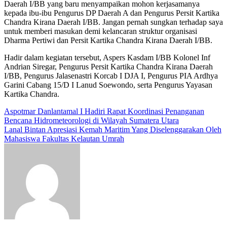
Daerah I/BB yang baru menyampaikan mohon kerjasamanya
kepada ibu-ibu Pengurus DP Daerah A dan Pengurus Persit Kartika
Chandra Kirana Daerah I/BB. Jangan pernah sungkan terhadap saya
untuk memberi masukan demi kelancaran struktur organisasi
Dharma Pertiwi dan Persit Kartika Chandra Kirana Daerah I/BB.
Hadir dalam kegiatan tersebut, Aspers Kasdam I/BB Kolonel Inf
Andrian Siregar, Pengurus Persit Kartika Chandra Kirana Daerah
I/BB, Pengurus Jalasenastri Korcab I DJA I, Pengurus PIA Ardhya
Garini Cabang 15/D I Lanud Soewondo, serta Pengurus Yayasan
Kartika Chandra.
Navigasi
Aspotmar Danlantamal I Hadiri Rapat Koordinasi Penanganan
Bencana Hidrometeorologi di Wilayah Sumatera Utara
pos
Lanal Bintan Apresiasi Kemah Maritim Yang Diselenggarakan Oleh
Mahasiswa Fakultas Kelautan Umrah