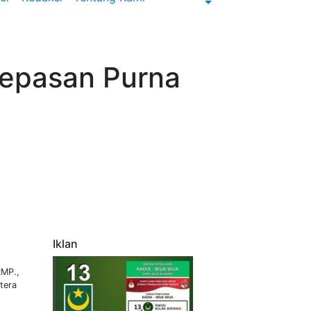
lepasan Purna
Iklan
RMP.,
tera