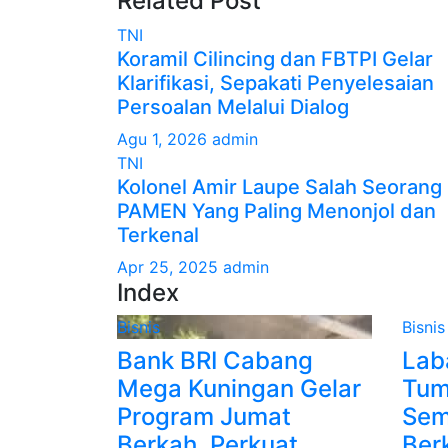
Related Post
TNI
Koramil Cilincing dan FBTPI Gelar
Klarifikasi, Sepakati Penyelesaian
Persoalan Melalui Dialog
Agu 1, 2026
admin
TNI
Kolonel Amir Laupe Salah Seorang
PAMEN Yang Paling Menonjol dan
Terkenal
Apr 25, 2025
admin
Index
Bisnis
Bisnis
Bank BRI Cabang
Lab
Mega Kuningan Gelar
Tum
Program Jumat
Sem
Berkah, Perkuat
Ber