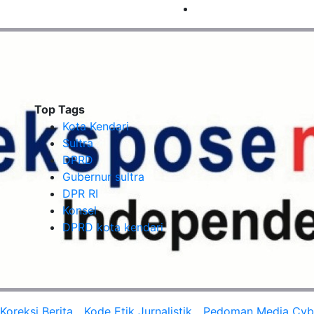
Top Tags
Kota Kendari
Sultra
DPRD
Gubernur sultra
DPR RI
Konsel
DPRD kota kendari
oreksi Berita
Kode Etik Jurnalistik
Pedoman Media Cyb