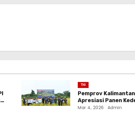
TNI
PI
Pemprov Kalimantan
i
Apresiasi Panen Kede
Banjarmasin
Mar 4, 2026
Admin