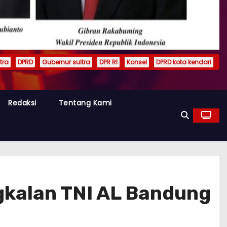
tra
DPRD
Gubernur sultra
DPR RI
Konsel
DPRD kota kendari
Redaksi
Tentang Kami
gkalan TNI AL Bandung