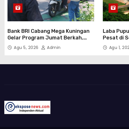
Bank BRI Cabang Mega Kuningan
Laba Pupu
Gelar Program Jumat Berkah,
Pesat di 
Perkuat Komitmen untuk Saling
Transform
Agu 5, 2026
Admin
Agu 1, 2
Berbagai Kepada Masyarakat
Sekitar Kawasan Mega Kuningan