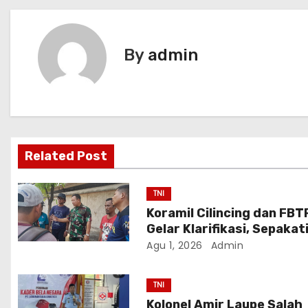
i
g
By
admin
a
s
i
Related Post
p
o
TNI
Koramil Cilincing dan FBT
s
Gelar Klarifikasi, Sepakat
Penyelesaian Persoalan
Agu 1, 2026
Admin
Melalui Dialog
TNI
Kolonel Amir Laupe Salah