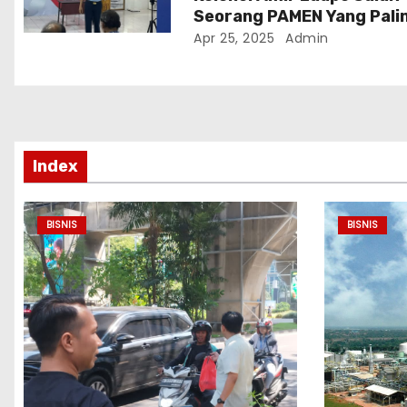
Seorang PAMEN Yang Pali
Menonjol dan Terkenal
Apr 25, 2025
Admin
Index
BISNIS
BISNIS