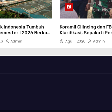
k Indonesia Tumbuh
Koramil Cilincing dan F
Semester I 2026 Berkah
Klarifikasi, Sepakati P
asi Danantara
Persoalan Melalui Dialo
026
Admin
Agu 1, 2026
Admin