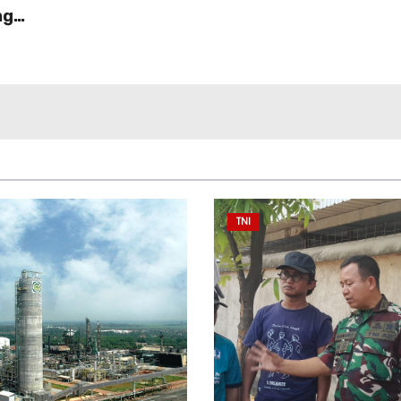
ng
TNI