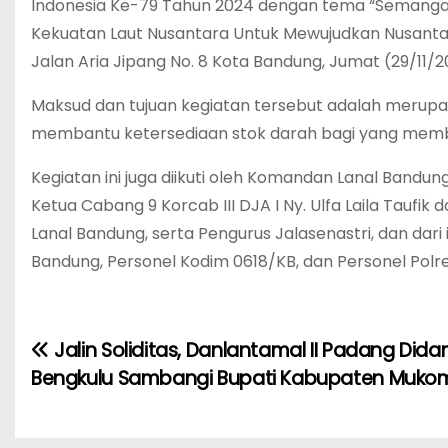
Indonesia Ke-79 Tahun 2024 dengan tema “Semang
Kekuatan Laut Nusantara Untuk Mewujudkan Nusantar
Jalan Aria Jipang No. 8 Kota Bandung, Jumat (29/11/2
Maksud dan tujuan kegiatan tersebut adalah merupa
membantu ketersediaan stok darah bagi yang memb
Kegiatan ini juga diikuti oleh Komandan Lanal Bandun
Ketua Cabang 9 Korcab III DJA I Ny. Ulfa Laila Taufik
Lanal Bandung, serta Pengurus Jalasenastri, dan dari 
Bandung, Personel Kodim 0618/KB, dan Personel Pol
Jalin Soliditas, Danlantamal II Padang Did
N
Bengkulu Sambangi Bupati Kabupaten Muko
a
v