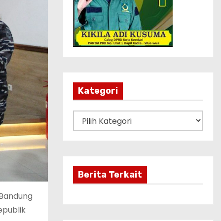
Kategori
K
a
t
e
g
Berita Terkait
o
 Bandung
r
publik
i