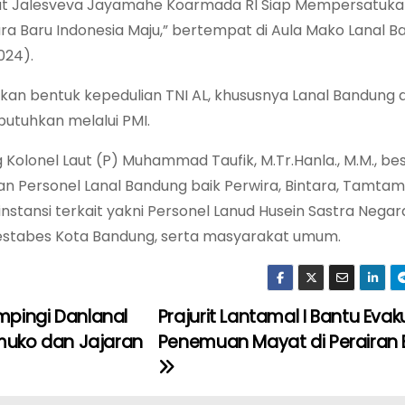
at Jalesveva Jayamahe Koarmada RI Siap Mempersatuk
a Baru Indonesia Maju,” bertempat di Aula Mako Lanal B
024).
kan bentuk kepedulian TNI AL, khususnya Lanal Bandung
utuhkan melalui PMI.
g Kolonel Laut (P) Muhammad Taufik, M.Tr.Hanla., M.M., be
 dan Personel Lanal Bandung baik Perwira, Bintara, Tamtam
instansi terkait yakni Personel Lanud Husein Sastra Negar
restabes Kota Bandung, serta masyarakat umum.
ampingi Danlanal
Prajurit Lantamal I Bantu Evak
muko dan Jajaran
Penemuan Mayat di Perairan