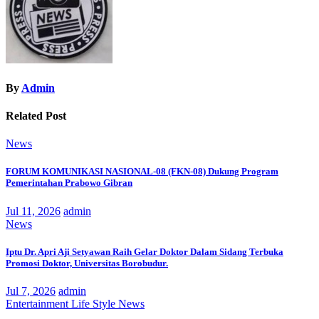
By
Admin
Related Post
News
FORUM KOMUNIKASI NASIONAL-08 (FKN-08) Dukung Program
Pemerintahan Prabowo Gibran
Jul 11, 2026
admin
News
Iptu Dr. Apri Aji Setyawan Raih Gelar Doktor Dalam Sidang Terbuka
Promosi Doktor, Universitas Borobudur.
Jul 7, 2026
admin
Entertainment
Life Style
News