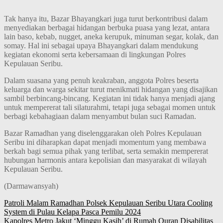
Tak hanya itu, Bazar Bhayangkari juga turut berkontribusi dalam
menyediakan berbagai hidangan berbuka puasa yang lezat, antara
lain baso, kebab, nugget, aneka kerupuk, minuman segar, kolak, dan
somay. Hal ini sebagai upaya Bhayangkari dalam mendukung
kegiatan ekonomi serta kebersamaan di lingkungan Polres
Kepulauan Seribu.
Dalam suasana yang penuh keakraban, anggota Polres beserta
keluarga dan warga sekitar turut menikmati hidangan yang disajikan
sambil berbincang-bincang. Kegiatan ini tidak hanya menjadi ajang
untuk mempererat tali silaturahmi, tetapi juga sebagai momen untuk
berbagi kebahagiaan dalam menyambut bulan suci Ramadan.
Bazar Ramadhan yang diselenggarakan oleh Polres Kepulauan
Seribu ini diharapkan dapat menjadi momentum yang membawa
berkah bagi semua pihak yang terlibat, serta semakin mempererat
hubungan harmonis antara kepolisian dan masyarakat di wilayah
Kepulauan Seribu.
(Darmawansyah)
Navigasi
Patroli Malam Ramadhan Polsek Kepulauan Seribu Utara Cooling
System di Pulau Kelapa Pasca Pemilu 2024
pos
Kapolres Metro Jakut ‘Minggu Kasih’ di Rumah Quran Disabilitas