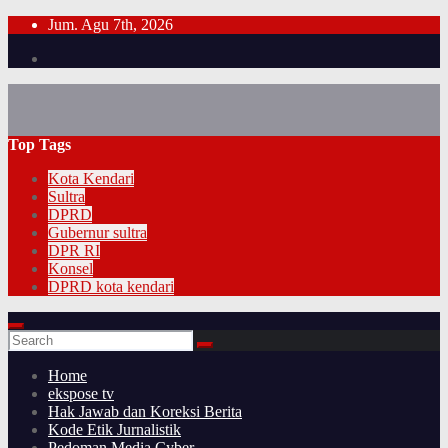
Skip
Jum. Agu 7th, 2026
to
content
Top Tags
Kota Kendari
Sultra
DPRD
Gubernur sultra
DPR RI
Konsel
DPRD kota kendari
Home
ekspose tv
Hak Jawab dan Koreksi Berita
Kode Etik Jurnalistik
Pedoman Media Cyber