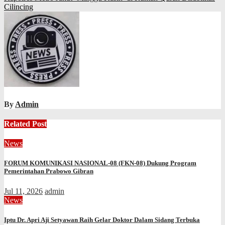
Cilincing
By
Admin
Related Post
News
FORUM KOMUNIKASI NASIONAL-08 (FKN-08) Dukung Program
Pemerintahan Prabowo Gibran
Jul 11, 2026
admin
News
Iptu Dr. Apri Aji Setyawan Raih Gelar Doktor Dalam Sidang Terbuka