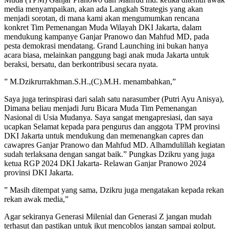
media menyampaikan, akan ada Langkah Strategis yang akan
menjadi sorotan, di mana kami akan mengumumkan rencana
konkret Tim Pemenangan Muda Wilayah DKI Jakarta, dalam
mendukung kampanye Ganjar Pranowo dan Mahfud MD, pada
pesta demokrasi mendatang. Grand Launching ini bukan hanya
acara biasa, melainkan panggung bagi anak muda Jakarta untuk
beraksi, bersatu, dan berkontribusi secara nyata.
” M.Dzikrurrakhman.S.H.,(C).M.H. menambahkan,”
Saya juga terinspirasi dari salah satu narasumber (Putri Ayu Anisya),
Dimana beliau menjadi Juru Bicara Muda Tim Pemenangan
Nasional di Usia Mudanya. Saya sangat mengapresiasi, dan saya
ucapkan Selamat kepada para pengurus dan anggota TPM provinsi
DKI Jakarta untuk mendukung dan memenangkan capres dan
cawapres Ganjar Pranowo dan Mahfud MD. Alhamdulillah kegiatan
sudah terlaksana dengan sangat baik.” Pungkas Dzikru yang juga
ketua RGP 2024 DKI Jakarta- Relawan Ganjar Pranowo 2024
provinsi DKI Jakarta.
” Masih ditempat yang sama, Dzikru juga mengatakan kepada rekan
rekan awak media,”
Agar sekiranya Generasi Milenial dan Generasi Z jangan mudah
terhasut dan pastikan untuk ikut mencoblos jangan sampai golput.