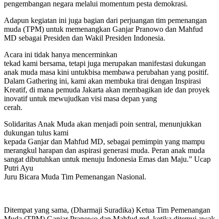
pengembangan negara melalui momentum pesta demokrasi.
Adapun kegiatan ini juga bagian dari perjuangan tim pemenangan
muda (TPM) untuk memenangkan Ganjar Pranowo dan Mahfud
MD sebagai Presiden dan Wakil Presiden Indonesia.
Acara ini tidak hanya mencerminkan
tekad kami bersama, tetapi juga merupakan manifestasi dukungan
anak muda masa kini untukbisa membawa perubahan yang positif.
Dalam Gathering ini, kami akan membuka tirai dengan Inspirasi
Kreatif, di mana pemuda Jakarta akan membagikan ide dan proyek
inovatif untuk mewujudkan visi masa depan yang
cerah.
Solidaritas Anak Muda akan menjadi poin sentral, menunjukkan
dukungan tulus kami
kepada Ganjar dan Mahfud MD, sebagai pemimpin yang mampu
merangkul harapan dan aspirasi generasi muda. Peran anak muda
sangat dibutuhkan untuk menuju Indonesia Emas dan Maju.” Ucap
Putri Ayu
Juru Bicara Muda Tim Pemenangan Nasional.
Ditempat yang sama, (Dharmaji Suradika) Ketua Tim Pemenangan
Muda (TPM) Ganjar Pranowo dan Mahfud md. ketika ditemui awak