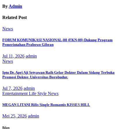
By
Admin
Related Post
News
FORUM KOMUNIKASI NASIONAL-08 (FKN-08) Dukung Program
Pemerintahan Prabowo Gibran
Jul 11, 2026
admin
News
Iptu Dr. Apri Aji Setyawan Raih Gelar Doktor Dalam Sidang Terbuka
Promosi Doktor, Universitas Borobudur.
Jul 7, 2026
admin
Entertainment
Life Style
News
MEGAN LITANI Rilis Single Romantis KISSES HILL
Mei 25, 2026
admin
Iklan