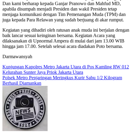
Dan kami berharap kepada Ganjar Pranowo dan Mahfud MD,
apabila disumpah menjadi Presiden dan wakil Presiden tetap
menjaga komunikasi dengan Tim Pemenangan Muda (TPM) dan
juga kepada Para Relawan yang sudah berjuang di akar rumput.
Kegiatan yang dihadiri oleh ratusan anak muda ini berjalan dengan
baik lancar sesuai keinginan bersama. Kegiatan Acara yang
dilaksanakan di Upnormal Ampera di mulai dari jam 13.00 WIB
hingga jam 17.00. Setelah selesai acara diadakan Poto bersama.
Darmawansyah
Navigasi
Kunjungan Kapolres Metro Jakarta Utara di Pos Kamling RW 012
Kelurahan Sunter Jaya Priok Jakarta Utara
pos
Polsek Metro Penjaringan Meringkus Kurir Sabu 1/2 Kilogram
Berhasil Diamankan