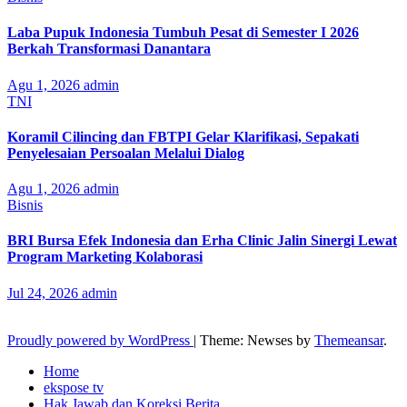
Laba Pupuk Indonesia Tumbuh Pesat di Semester I 2026
Berkah Transformasi Danantara
Agu 1, 2026
admin
TNI
Koramil Cilincing dan FBTPI Gelar Klarifikasi, Sepakati
Penyelesaian Persoalan Melalui Dialog
Agu 1, 2026
admin
Bisnis
BRI Bursa Efek Indonesia dan Erha Clinic Jalin Sinergi Lewat
Program Marketing Kolaborasi
Jul 24, 2026
admin
Proudly powered by WordPress
|
Theme: Newses by
Themeansar
.
Home
ekspose tv
Hak Jawab dan Koreksi Berita