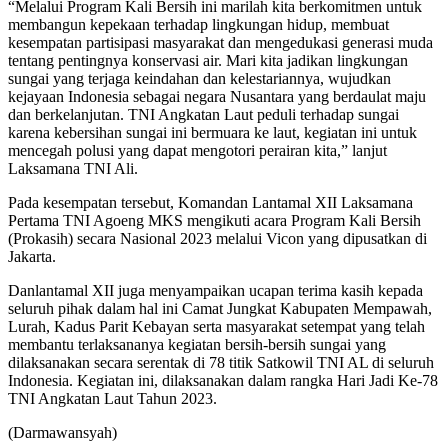
“Melalui Program Kali Bersih ini marilah kita berkomitmen untuk
membangun kepekaan terhadap lingkungan hidup, membuat
kesempatan partisipasi masyarakat dan mengedukasi generasi muda
tentang pentingnya konservasi air. Mari kita jadikan lingkungan
sungai yang terjaga keindahan dan kelestariannya, wujudkan
kejayaan Indonesia sebagai negara Nusantara yang berdaulat maju
dan berkelanjutan. TNI Angkatan Laut peduli terhadap sungai
karena kebersihan sungai ini bermuara ke laut, kegiatan ini untuk
mencegah polusi yang dapat mengotori perairan kita,” lanjut
Laksamana TNI Ali.
Pada kesempatan tersebut, Komandan Lantamal XII Laksamana
Pertama TNI Agoeng MKS mengikuti acara Program Kali Bersih
(Prokasih) secara Nasional 2023 melalui Vicon yang dipusatkan di
Jakarta.
Danlantamal XII juga menyampaikan ucapan terima kasih kepada
seluruh pihak dalam hal ini Camat Jungkat Kabupaten Mempawah,
Lurah, Kadus Parit Kebayan serta masyarakat setempat yang telah
membantu terlaksananya kegiatan bersih-bersih sungai yang
dilaksanakan secara serentak di 78 titik Satkowil TNI AL di seluruh
Indonesia. Kegiatan ini, dilaksanakan dalam rangka Hari Jadi Ke-78
TNI Angkatan Laut Tahun 2023.
(Darmawansyah)