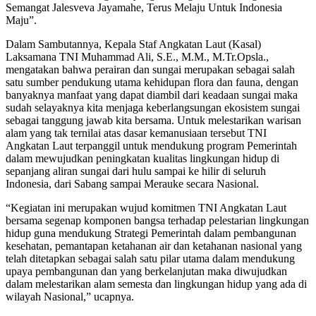
Semangat Jalesveva Jayamahe, Terus Melaju Untuk Indonesia
Maju”.
Dalam Sambutannya, Kepala Staf Angkatan Laut (Kasal)
Laksamana TNI Muhammad Ali, S.E., M.M., M.Tr.Opsla.,
mengatakan bahwa perairan dan sungai merupakan sebagai salah
satu sumber pendukung utama kehidupan flora dan fauna, dengan
banyaknya manfaat yang dapat diambil dari keadaan sungai maka
sudah selayaknya kita menjaga keberlangsungan ekosistem sungai
sebagai tanggung jawab kita bersama. Untuk melestarikan warisan
alam yang tak ternilai atas dasar kemanusiaan tersebut TNI
Angkatan Laut terpanggil untuk mendukung program Pemerintah
dalam mewujudkan peningkatan kualitas lingkungan hidup di
sepanjang aliran sungai dari hulu sampai ke hilir di seluruh
Indonesia, dari Sabang sampai Merauke secara Nasional.
“Kegiatan ini merupakan wujud komitmen TNI Angkatan Laut
bersama segenap komponen bangsa terhadap pelestarian lingkungan
hidup guna mendukung Strategi Pemerintah dalam pembangunan
kesehatan, pemantapan ketahanan air dan ketahanan nasional yang
telah ditetapkan sebagai salah satu pilar utama dalam mendukung
upaya pembangunan dan yang berkelanjutan maka diwujudkan
dalam melestarikan alam semesta dan lingkungan hidup yang ada di
wilayah Nasional,” ucapnya.