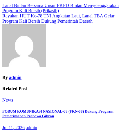
Navigasi
Lanal Bintan Bersama Unsur FKPD Bintan Menyelenggarakan
Program Kali Bersih (Prikasih)
pos
Rayakan HUT Ke-78 TNI Angkatan Laut, Lanal TBA Gelar
Program Kali Bersih Dukung Pemerintah Daerah
By
admin
Related Post
News
FORUM KOMUNIKASI NASIONAL-08 (FKN-08) Dukung Program
Pemerintahan Prabowo Gibran
Jul 11, 2026
admin