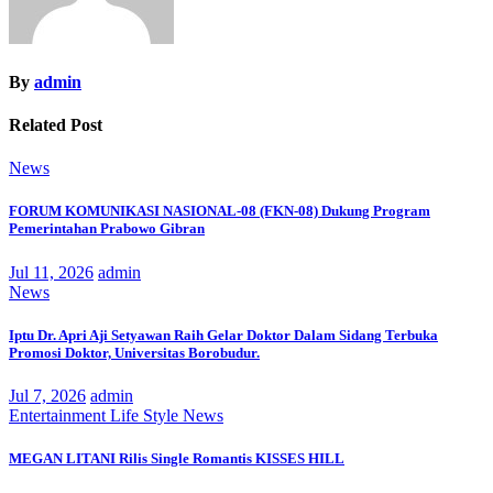
By
admin
Related Post
News
FORUM KOMUNIKASI NASIONAL-08 (FKN-08) Dukung Program
Pemerintahan Prabowo Gibran
Jul 11, 2026
admin
News
Iptu Dr. Apri Aji Setyawan Raih Gelar Doktor Dalam Sidang Terbuka
Promosi Doktor, Universitas Borobudur.
Jul 7, 2026
admin
Entertainment
Life Style
News
MEGAN LITANI Rilis Single Romantis KISSES HILL