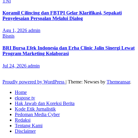
TNI
Koramil Cilincing dan FBTPI Gelar Klarifikasi, Sepakati
Penyelesaian Persoalan Melalui Dialog
Agu 1, 2026
admin
Bisnis
BRI Bursa Efek Indonesia dan Erha Clinic Jalin Sinergi Lewat
Program Marketing Kolaborasi
Jul 24, 2026
admin
Proudly powered by WordPress
|
Theme: Newses by
Themeansar
.
Home
ekspose tv
Hak Jawab dan Koreksi Berita
Kode Etik Jurnalistik
Pedoman Media Cyber
Redaksi
Tentang Kami
Disclaimer