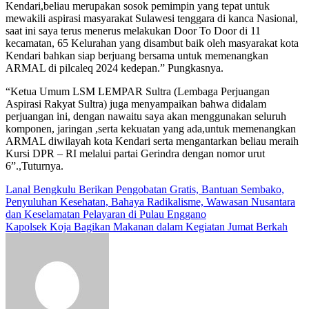
Kendari,beliau merupakan sosok pemimpin yang tepat untuk
mewakili aspirasi masyarakat Sulawesi tenggara di kanca Nasional,
saat ini saya terus menerus melakukan Door To Door di 11
kecamatan, 65 Kelurahan yang disambut baik oleh masyarakat kota
Kendari bahkan siap berjuang bersama untuk memenangkan
ARMAL di pilcaleq 2024 kedepan.” Pungkasnya.
“Ketua Umum LSM LEMPAR Sultra (Lembaga Perjuangan
Aspirasi Rakyat Sultra) juga menyampaikan bahwa didalam
perjuangan ini, dengan nawaitu saya akan menggunakan seluruh
komponen, jaringan ,serta kekuatan yang ada,untuk memenangkan
ARMAL diwilayah kota Kendari serta mengantarkan beliau meraih
Kursi DPR – RI melalui partai Gerindra dengan nomor urut
6”.,Tuturnya.
Navigasi
Lanal Bengkulu Berikan Pengobatan Gratis, Bantuan Sembako,
Penyuluhan Kesehatan, Bahaya Radikalisme, Wawasan Nusantara
pos
dan Keselamatan Pelayaran di Pulau Enggano
Kapolsek Koja Bagikan Makanan dalam Kegiatan Jumat Berkah