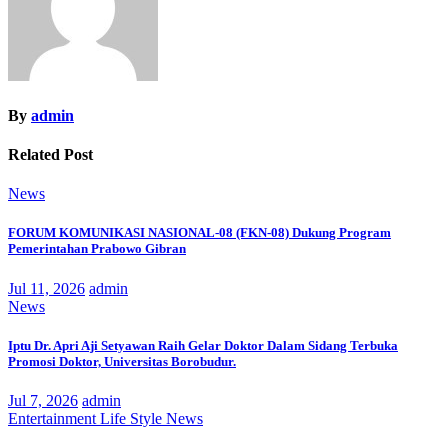
By
admin
Related Post
News
FORUM KOMUNIKASI NASIONAL-08 (FKN-08) Dukung Program
Pemerintahan Prabowo Gibran
Jul 11, 2026
admin
News
Iptu Dr. Apri Aji Setyawan Raih Gelar Doktor Dalam Sidang Terbuka
Promosi Doktor, Universitas Borobudur.
Jul 7, 2026
admin
Entertainment
Life Style
News