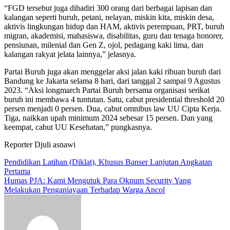
“FGD tersebut juga dihadiri 300 orang dari berbagai lapisan dan
kalangan seperti buruh, petani, nelayan, miskin kita, miskin desa,
aktivis lingkungan hidup dan HAM, aktivis perempuan, PRT, buruh
migran, akademisi, mahasiswa, disabilitas, guru dan tenaga honorer,
pensiunan, milenial dan Gen Z, ojol, pedagang kaki lima, dan
kalangan rakyat jelata lainnya,” jelasnya.
Partai Buruh juga akan menggelar aksi jalan kaki ribuan buruh dari
Bandung ke Jakarta selama 8 hari, dari tanggal 2 sampai 9 Agustus
2023. “Aksi longmarch Partai Buruh bersama organisasi serikat
buruh ini membawa 4 tuntutan. Satu, cabut presidential threshold 20
persen menjadi 0 persen. Dua, cabut omnibus law UU Cipta Kerja.
Tiga, naikkan upah minimum 2024 sebesar 15 persen. Dan yang
keempat, cabut UU Kesehatan,” pungkasnya.
Reporter Djuli asnawi
Navigasi
Pendidikan Latihan (Diklat), Khusus Banser Lanjutan Angkatan
Pertama
pos
Humas PJA: Kami Mengutuk Para Oknum Security Yang
Melakukan Penganiayaan Terhadap Warga Ancol