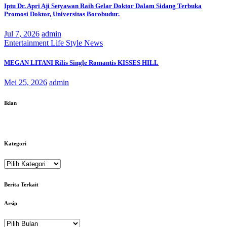
Iptu Dr. Apri Aji Setyawan Raih Gelar Doktor Dalam Sidang Terbuka
Promosi Doktor, Universitas Borobudur.
Jul 7, 2026
admin
Entertainment
Life Style
News
MEGAN LITANI Rilis Single Romantis KISSES HILL
Mei 25, 2026
admin
Iklan
Kategori
Kategori
Berita Terkait
Arsip
Arsip