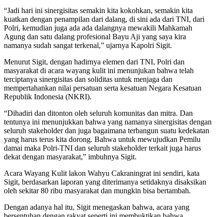
“Jadi hari ini sinergisitas semakin kita kokohkan, semakin kita
kuatkan dengan penampilan dari dalang, di sini ada dari TNI, dari
Polri, kemudian juga ada ada dalangnya mewakili Mahkamah
Agung dan satu dalang profesional Bayu Aji yang saya kira
namanya sudah sangat terkenal,” ujarnya Kapolri Sigit.
Menurut Sigit, dengan hadirnya elemen dari TNI, Polri dan
masyarakat di acara wayang kulit ini menunjukan bahwa telah
terciptanya sinergisitas dan soliditas untuk menjaga dan
mempertahankan nilai persatuan serta kesatuan Negara Kesatuan
Republik Indonesia (NKRI).
“Dihadiri dan ditonton oleh seluruh komunitas dan mitra. Dan
tentunya ini menunjukkan bahwa yang namanya sinergisitas dengan
seluruh stakeholder dan juga bagaimana terbangun suatu kedekatan
yang harus terus kita dorong. Bahwa untuk mewujudkan Pemilu
damai maka Polri-TNI dan seluruh stakeholder terkait juga harus
dekat dengan masyarakat,” imbuhnya Sigit.
Acara Wayang Kulit lakon Wahyu Cakraningrat ini sendiri, kata
Sigit, berdasarkan laporan yang diterimanya setidaknya disaksikan
oleh sekitar 80 ribu masyarakat dan mungkin bisa bertambah.
Dengan adanya hal itu, Sigit menegaskan bahwa, acara yang
bersentuhan dengan rakyat seperti ini membuktikan bahwa,