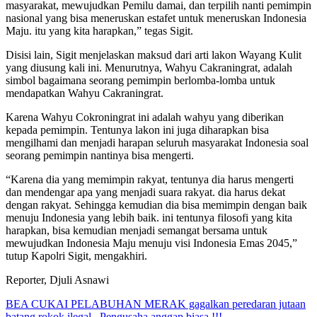
masyarakat, mewujudkan Pemilu damai, dan terpilih nanti pemimpin
nasional yang bisa meneruskan estafet untuk meneruskan Indonesia
Maju. itu yang kita harapkan,” tegas Sigit.
Disisi lain, Sigit menjelaskan maksud dari arti lakon Wayang Kulit
yang diusung kali ini. Menurutnya, Wahyu Cakraningrat, adalah
simbol bagaimana seorang pemimpin berlomba-lomba untuk
mendapatkan Wahyu Cakraningrat.
Karena Wahyu Cokroningrat ini adalah wahyu yang diberikan
kepada pemimpin. Tentunya lakon ini juga diharapkan bisa
mengilhami dan menjadi harapan seluruh masyarakat Indonesia soal
seorang pemimpin nantinya bisa mengerti.
“Karena dia yang memimpin rakyat, tentunya dia harus mengerti
dan mendengar apa yang menjadi suara rakyat. dia harus dekat
dengan rakyat. Sehingga kemudian dia bisa memimpin dengan baik
menuju Indonesia yang lebih baik. ini tentunya filosofi yang kita
harapkan, bisa kemudian menjadi semangat bersama untuk
mewujudkan Indonesia Maju menuju visi Indonesia Emas 2045,”
tutup Kapolri Sigit, mengakhiri.
Reporter, Djuli Asnawi
Navigasi
BEA CUKAI PELABUHAN MERAK gagalkan peredaran jutaan
batang rokok ilegal,, Pengusaha anggap biasa !!!