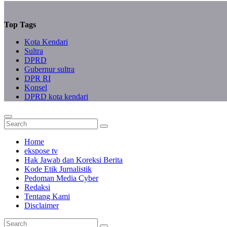
Top Tags
Kota Kendari
Sultra
DPRD
Gubernur sultra
DPR RI
Konsel
DPRD kota kendari
Home
ekspose tv
Hak Jawab dan Koreksi Berita
Kode Etik Jurnalistik
Pedoman Media Cyber
Redaksi
Tentang Kami
Disclaimer