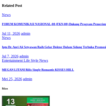
Related Post
News
FORUM KOMUNIKASI NASIONAL-08 (FKN-08) Dukung Program Pemerinta
Jul 11, 2026
admin
News
Iptu Dr. Apri Aji Setyawan Raih Gelar Doktor Dalam Sidang Terbuka Promosi
Jul 7, 2026
admin
Entertainment
Life Style
News
MEGAN LITANI Rilis Single Romantis KISSES HILL
Mei 25, 2026
admin
Iklan