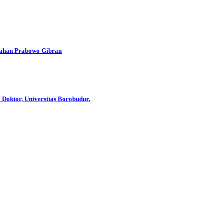
han Prabowo Gibran
 Doktor, Universitas Borobudur.