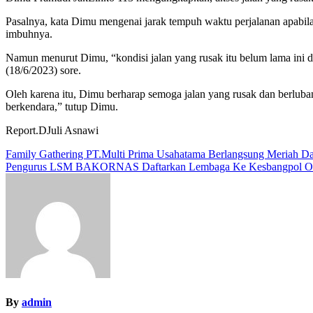
Pasalnya, kata Dimu mengenai jarak tempuh waktu perjalanan apabila ko
imbuhnya.
Namun menurut Dimu, “kondisi jalan yang rusak itu belum lama ini d
(18/6/2023) sore.
Oleh karena itu, Dimu berharap semoga jalan yang rusak dan berlub
berkendara,” tutup Dimu.
Report.DJuli Asnawi
Navigasi
Family Gathering PT.Multi Prima Usahatama Berlangsung Meriah D
Pengurus LSM BAKORNAS Daftarkan Lembaga Ke Kesbangpol O
pos
By
admin