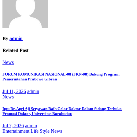
By
admin
Related Post
News
FORUM KOMUNIKASI NASIONAL-08 (FKN-08) Dukung Program
Pemerintahan Prabowo Gibran
Jul 11, 2026
admin
News
Iptu Dr. Apri Aji Setyawan Raih Gelar Doktor Dalam Sidang Terbuka
Promosi Doktor, Universitas Borobudur.
Jul 7, 2026
admin
Entertainment
Life Style
News