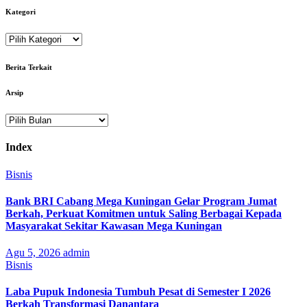
Kategori
Kategori
Berita Terkait
Arsip
Arsip
Index
Bisnis
Bank BRI Cabang Mega Kuningan Gelar Program Jumat
Berkah, Perkuat Komitmen untuk Saling Berbagai Kepada
Masyarakat Sekitar Kawasan Mega Kuningan
Agu 5, 2026
admin
Bisnis
Laba Pupuk Indonesia Tumbuh Pesat di Semester I 2026
Berkah Transformasi Danantara