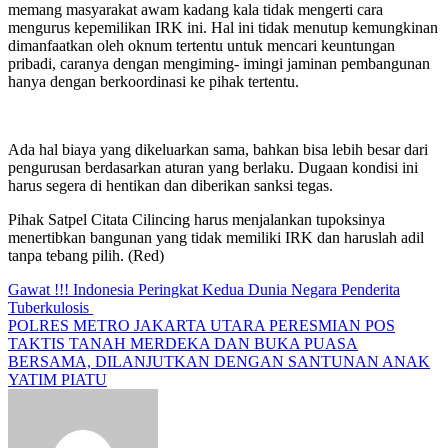
memang masyarakat awam kadang kala tidak mengerti cara
mengurus kepemilikan IRK ini. Hal ini tidak menutup kemungkinan
dimanfaatkan oleh oknum tertentu untuk mencari keuntungan
pribadi, caranya dengan mengiming- imingi jaminan pembangunan
hanya dengan berkoordinasi ke pihak tertentu.
Ada hal biaya yang dikeluarkan sama, bahkan bisa lebih besar dari
pengurusan berdasarkan aturan yang berlaku. Dugaan kondisi ini
harus segera di hentikan dan diberikan sanksi tegas.
Pihak Satpel Citata Cilincing harus menjalankan tupoksinya
menertibkan bangunan yang tidak memiliki IRK dan haruslah adil
tanpa tebang pilih. (Red)
Navigasi
Gawat !!! Indonesia Peringkat Kedua Dunia Negara Penderita
Tuberkulosis
pos
POLRES METRO JAKARTA UTARA PERESMIAN POS
TAKTIS TANAH MERDEKA DAN BUKA PUASA
BERSAMA, DILANJUTKAN DENGAN SANTUNAN ANAK
YATIM PIATU