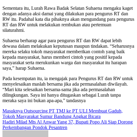
Sementara itu, Lurah Rawa Badak Selatan Suhaena mengaku kaget
dengan adanya aksi damai yang dilakukan para pengurus RT dan
RW itu. Padahal kata dia pihaknya akan mengundang para pengurus
RT dan RW untuk melakukan rembukan atau pertemuan
silaturahmi.
Suhaena berharap agar para pengurus RT dan RW dapat lebih
dewasa dalam melakukan keputusan maupun tindakan. “Seharusnya
mereka selaku tokoh masyarakat memberikan contoh yang baik
kepada masyarakat, harus memberi cintoh yang positif kepada
masyarakat serta merukunkan warga dan masyarakat itu harapan
saya,” harap Suhaena.
Pada kesempatan itu, ia mengajak para Pengurus RT dan RW untuk
menyelesaikan maslah bersama jika ada permasalahan diwilayah.
“Mari kita selesaikan bersama-sama jika ada permasalahan
dilingkungan. Saya ini hanya ditugaskan sebagai Lurah tanpa
meraka saya ini bukan apa-apa,” tandasnya
Navigasi
Masuknya Outsourcing PT TMJ ke PT ULI Membuat Gaduh,
Tokoh Masyarakat Sumur Bandung Angkat Bicara
pos
Hadiri Milad Mts Al Anwar Yang 37, Bupati Popo Ali Siap Dorong
Perkembangan Pondok Pesantren