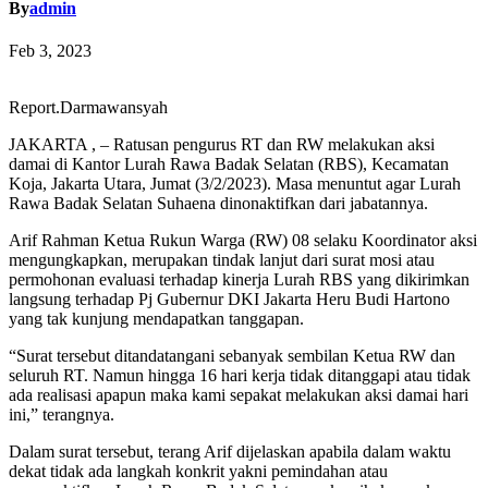
By
admin
Feb 3, 2023
Report.Darmawansyah
JAKARTA , – Ratusan pengurus RT dan RW melakukan aksi
damai di Kantor Lurah Rawa Badak Selatan (RBS), Kecamatan
Koja, Jakarta Utara, Jumat (3/2/2023). Masa menuntut agar Lurah
Rawa Badak Selatan Suhaena dinonaktifkan dari jabatannya.
Arif Rahman Ketua Rukun Warga (RW) 08 selaku Koordinator aksi
mengungkapkan, merupakan tindak lanjut dari surat mosi atau
permohonan evaluasi terhadap kinerja Lurah RBS yang dikirimkan
langsung terhadap Pj Gubernur DKI Jakarta Heru Budi Hartono
yang tak kunjung mendapatkan tanggapan.
“Surat tersebut ditandatangani sebanyak sembilan Ketua RW dan
seluruh RT. Namun hingga 16 hari kerja tidak ditanggapi atau tidak
ada realisasi apapun maka kami sepakat melakukan aksi damai hari
ini,” terangnya.
Dalam surat tersebut, terang Arif dijelaskan apabila dalam waktu
dekat tidak ada langkah konkrit yakni pemindahan atau