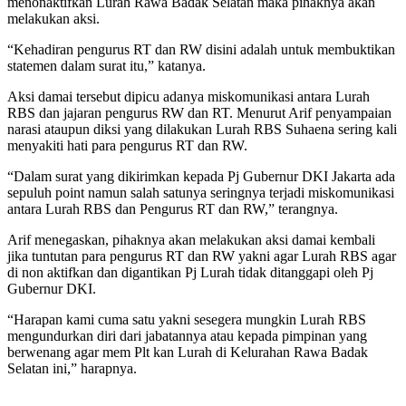
menonaktifkan Lurah Rawa Badak Selatan maka pihaknya akan
melakukan aksi.
“Kehadiran pengurus RT dan RW disini adalah untuk membuktikan
statemen dalam surat itu,” katanya.
Aksi damai tersebut dipicu adanya miskomunikasi antara Lurah
RBS dan jajaran pengurus RW dan RT. Menurut Arif penyampaian
narasi ataupun diksi yang dilakukan Lurah RBS Suhaena sering kali
menyakiti hati para pengurus RT dan RW.
“Dalam surat yang dikirimkan kepada Pj Gubernur DKI Jakarta ada
sepuluh point namun salah satunya seringnya terjadi miskomunikasi
antara Lurah RBS dan Pengurus RT dan RW,” terangnya.
Arif menegaskan, pihaknya akan melakukan aksi damai kembali
jika tuntutan para pengurus RT dan RW yakni agar Lurah RBS agar
di non aktifkan dan digantikan Pj Lurah tidak ditanggapi oleh Pj
Gubernur DKI.
“Harapan kami cuma satu yakni sesegera mungkin Lurah RBS
mengundurkan diri dari jabatannya atau kepada pimpinan yang
berwenang agar mem Plt kan Lurah di Kelurahan Rawa Badak
Selatan ini,” harapnya.