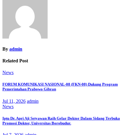
By
admin
Related Post
News
FORUM KOMUNIKASI NASIONAL-08 (FKN-08) Dukung Program
Pemerintahan Prabowo Gibran
Jul 11, 2026
admin
News
Iptu Dr. Apri Aji Setyawan Raih Gelar Doktor Dalam Sidang Terbuka
Promosi Doktor, Universitas Borobudur.
Jul 7, 2026
admin