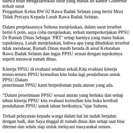
bahwa telah mengklarifikasi surat yang masuk ke kantor Gubernur
terkait surat
Pengaduan Ketua RW 02 Rawa Badak Selatan yang berisi Mosi
Tidak Percaya Kepada Lurah Rawa Badak Selatan.
Dalam penjelasannya Suhena menjelaskan, dalam surat tersebut
berisi 6 poin, saya coba menjelaskan, terkait memperkerjakan PPSU
Di Rumah Dinas Sebagai ‘PRT’ setiap harinya yang mana bukan
topuksinya, Lurah menjelaskan, bahwa apa yang ditudukan tersebut
tidak mendasar, Rumah Dinas masih berada di areal Kelurahan
Rawa Badak Selatan dan tugas PPSU sesuai dengan tupoksinya
seperti merawat rumah dinas.
Kinerja PPSU di evaluasi setahun sekali.Kita evaluasi kinerja
temen-temen PPSU kemudian kita buka lagi pendaftaran untuk
PPSU.Dalam
penerimaan PPSU kami berpedoman pada aturan yang ada.
“Dalam penerimaan PPSU sesuai aturan yang berlaku dan setiap
tahun kinerja PPSU kita evaluasi kemudian kita buka kembali
pendaftaran PPSU untuk tahun berikutnya,”ujar Suhena.
Terkait pelayanan kepada warga dalam hal ini sudah berjalan
dengan baik, dan Saya tinggal di rumah dinas dan setiap saat bisa
ditemui dan selalu siap untuk melayani masyarakat umum.