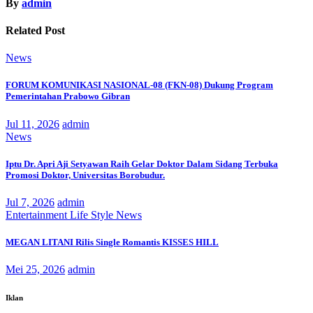
By
admin
Related Post
News
FORUM KOMUNIKASI NASIONAL-08 (FKN-08) Dukung Program
Pemerintahan Prabowo Gibran
Jul 11, 2026
admin
News
Iptu Dr. Apri Aji Setyawan Raih Gelar Doktor Dalam Sidang Terbuka
Promosi Doktor, Universitas Borobudur.
Jul 7, 2026
admin
Entertainment
Life Style
News
MEGAN LITANI Rilis Single Romantis KISSES HILL
Mei 25, 2026
admin
Iklan