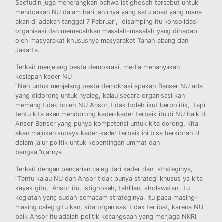
Saefudin juga menerangkan bahwa istighosah tersebut untuk
mendoakan NU dalam hari lahirnya yang satu abad yang mana
akan di adakan tanggal 7 Februari, disamping itu konsolidasi
organisasi dan memecahkan masalah-masalah yang dihadapi
oleh masyarakat khususnya masyarakat Tanah abang dan
Jakarta.
Terkait menjelang pesta demokrasi, media menanyakan
kesiapan kader NU
“Nah untuk menjelang pesta demokrasi apakah Banser NU ada
yang didorong untuk nyaleg, kalau secara organisasi kan
memang tidak boleh NU Ansor, tidak boleh ikut berpolitik, tapi
tentu kita akan mendorong kader-kader terbaik itu di NU baik di
Ansor Banser yang punya kompetensi untuk kita dorong, kita
akan majukan supaya kader-kader terbaik ini bisa berkiprah di
dalam jalur politik untuk kepentingan ummat dan
bangsa,”ujarnya
Terkait dengan pencarian caleg dari kader dan strateginya,
“Tentu kalau NU dan Ansor tidak punya strategi khusus ya kita
kayak gitu, Ansor itu, istighosah, tahlilan, sholawatan, itu
kegiatan yang sudah semacam strateginya. Itu pada masing-
masing caleg gitu kan, kita organisasi tidak terlibat, karena NU
baik Ansor itu adalah politik kebangsaan yang menjaga NKRI