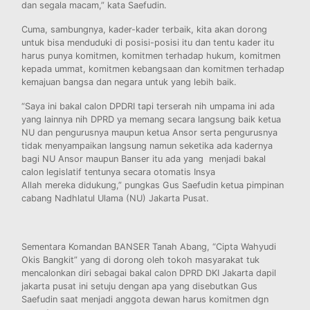
dan segala macam,” kata Saefudin.
Cuma, sambungnya, kader-kader terbaik, kita akan dorong
untuk bisa menduduki di posisi-posisi itu dan tentu kader itu
harus punya komitmen, komitmen terhadap hukum, komitmen
kepada ummat, komitmen kebangsaan dan komitmen terhadap
kemajuan bangsa dan negara untuk yang lebih baik.
“Saya ini bakal calon DPDRI tapi terserah nih umpama ini ada
yang lainnya nih DPRD ya memang secara langsung baik ketua
NU dan pengurusnya maupun ketua Ansor serta pengurusnya
tidak menyampaikan langsung namun seketika ada kadernya
bagi NU Ansor maupun Banser itu ada yang menjadi bakal
calon legislatif tentunya secara otomatis Insya
Allah mereka didukung,” pungkas Gus Saefudin ketua pimpinan
cabang Nadhlatul Ulama (NU) Jakarta Pusat.
Sementara Komandan BANSER Tanah Abang, “Cipta Wahyudi
Okis Bangkit” yang di dorong oleh tokoh masyarakat tuk
mencalonkan diri sebagai bakal calon DPRD DKI Jakarta dapil
jakarta pusat ini setuju dengan apa yang disebutkan Gus
Saefudin saat menjadi anggota dewan harus komitmen dgn