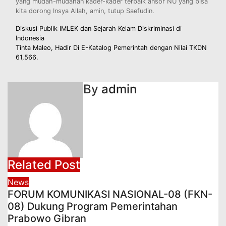
yang mudah-mudahan kader-kader terbaik ansor NU yang bisa
kita dorong Insya Allah, amin, tutup Saefudin.
Navigasi
Diskusi Publik IMLEK dan Sejarah Kelam Diskriminasi di
Indonesia
pos
Tinta Maleo, Hadir Di E-Katalog Pemerintah dengan Nilai TKDN
61,566.
By
admin
Related Post
News
FORUM KOMUNIKASI NASIONAL-08 (FKN-
08) Dukung Program Pemerintahan
Prabowo Gibran