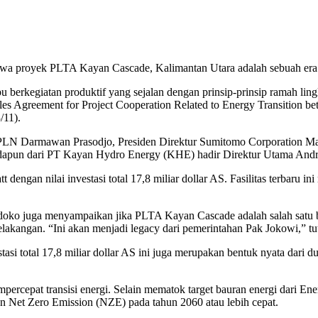
proyek PLTA Kayan Cascade, Kalimantan Utara adalah sebuah era bar
erkegiatan produktif yang sejalan dengan prinsip-prinsip ramah lingk
s Agreement for Project Cooperation Related to Energy Transition be
/11).
 PLN Darmawan Prasodjo, Presiden Direktur Sumitomo Corporation Ma
dapun dari PT Kayan Hydro Energy (KHE) hadir Direktur Utama Andr
ngan nilai investasi total 17,8 miliar dollar AS. Fasilitas terbaru in
ldoko juga menyampaikan jika PLTA Kayan Cascade adalah salah satu bag
 belakangan. “Ini akan menjadi legacy dari pemerintahan Pak Jokowi,” tu
si total 17,8 miliar dollar AS ini juga merupakan bentuk nyata dari 
percepat transisi energi. Selain mematok target bauran energi dari E
Net Zero Emission (NZE) pada tahun 2060 atau lebih cepat.