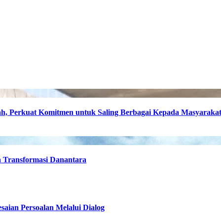
, Perkuat Komitmen untuk Saling Berbagai Kepada Masyaraka
h Transformasi Danantara
esaian Persoalan Melalui Dialog