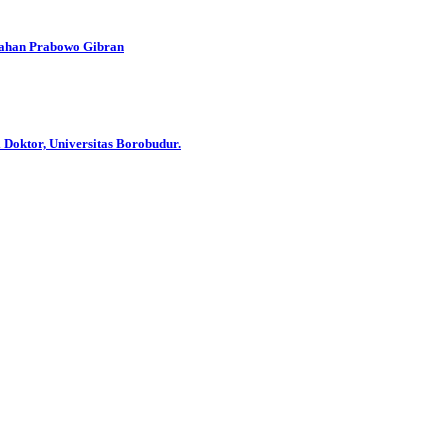
han Prabowo Gibran
 Doktor, Universitas Borobudur.