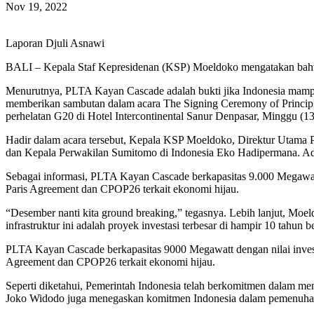
Nov 19, 2022
Laporan Djuli Asnawi
BALI – Kepala Staf Kepresidenan (KSP) Moeldoko mengatakan bahwa 
Menurutnya, PLTA Kayan Cascade adalah bukti jika Indonesia mampu b
memberikan sambutan dalam acara The Signing Ceremony of Principle
perhelatan G20 di Hotel Intercontinental Sanur Denpasar, Minggu (13
Hadir dalam acara tersebut, Kepala KSP Moeldoko, Direktur Utama
dan Kepala Perwakilan Sumitomo di Indonesia Eko Hadipermana. A
Sebagai informasi, PLTA Kayan Cascade berkapasitas 9.000 Megawatt de
Paris Agreement dan CPOP26 terkait ekonomi hijau.
“Desember nanti kita ground breaking,” tegasnya. Lebih lanjut, Moe
infrastruktur ini adalah proyek investasi terbesar di hampir 10 tahun
PLTA Kayan Cascade berkapasitas 9000 Megawatt dengan nilai investa
Agreement dan CPOP26 terkait ekonomi hijau.
Seperti diketahui, Pemerintah Indonesia telah berkomitmen dalam mem
Joko Widodo juga menegaskan komitmen Indonesia dalam pemenuhan 