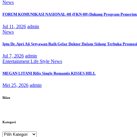
News
FORUM KOMUNIKASI NASIONAL-08 (FKN-08) Dukung Program Pemerinta
Jul 11, 2026
admin
News
Iptu Dr. Apri Aji Setyawan Raih Gelar Doktor Dalam Sidang Terbuka Promosi
Jul 7, 2026
admin
Entertainment
Life Style
News
MEGAN LITANI Rilis Single Romantis KISSES HILL
Mei 25, 2026
admin
Iklan
Kategori
Kategori