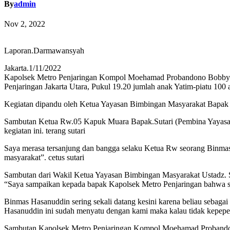
By
admin
Nov 2, 2022
Laporan.Darmawansyah
Jakarta.1/11/2022
Kapolsek Metro Penjaringan Kompol Moehamad Probandono Bobby D
Penjaringan Jakarta Utara, Pukul 19.20 jumlah anak Yatim-piatu 100 
Kegiatan dipandu oleh Ketua Yayasan Bimbingan Masyarakat Ba
Sambutan Ketua Rw.05 Kapuk Muara Bapak.Sutari (Pembina Yayasan B
kegiatan ini. terang sutari
Saya merasa tersanjung dan bangga selaku Ketua Rw seorang Binm
masyarakat”. cetus sutari
Sambutan dari Wakil Ketua Yayasan Bimbingan Masyarakat Ustadz
“Saya sampaikan kepada bapak Kapolsek Metro Penjaringan bahwa saa
Binmas Hasanuddin sering sekali datang kesini karena beliau sebagai
Hasanuddin ini sudah menyatu dengan kami maka kalau tidak kepepet 
Sambutan Kapolsek Metro Penjaringan Kompol Moehamad Probandono 