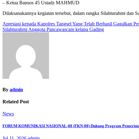
– Ketua Bansos 45 Ustadz MAHMUD
Dilaksanakannya kegiatan tersebut, dalam rangka Silahturahmi dan
Navigasi
Apresiasi kepada Kapolres Tangsel Yang Telah Berhasil Gagalkan P
Silahturahmi Anggota Pancawascam kelapa Gading
pos
By
admin
Related Post
News
FORUM KOMUNIKASI NASIONAL-08 (FKN-08) Dukung Program Pemerinta
Jul 11, 2026
admin