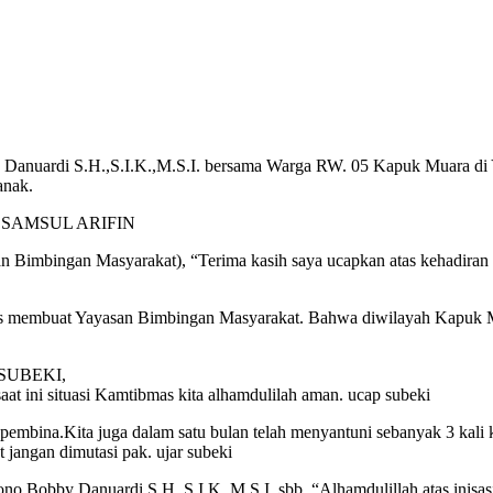
anuardi S.H.,S.I.K.,M.S.I. bersama Warga RW. 05 Kapuk Muara di 
anak.
pak SAMSUL ARIFIN
imbingan Masyarakat), “Terima kasih saya ucapkan atas kehadiran b
as membuat Yayasan Bimbingan Masyarakat. Bahwa diwilayah Kapuk M
. SUBEKI,
t ini situasi Kamtibmas kita alhamdulilah aman. ucap subeki
 pembina.Kita juga dalam satu bulan telah menyantuni sebanyak 3 kali 
jangan dimutasi pak. ujar subeki
Bobby Danuardi S.H.,S.I.K.,M.S.I, sbb. “Alhamdulillah atas inisas