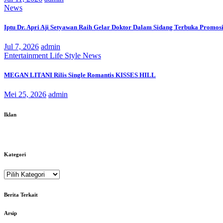
News
Iptu Dr. Apri Aji Setyawan Raih Gelar Doktor Dalam Sidang Terbuka Promosi
Jul 7, 2026
admin
Entertainment
Life Style
News
MEGAN LITANI Rilis Single Romantis KISSES HILL
Mei 25, 2026
admin
Iklan
Kategori
Kategori
Berita Terkait
Arsip