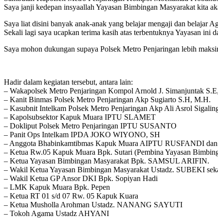
Saya janji kedepan insyaallah Yayasan Bimbingan Masyarakat kita a
Saya liat disini banyak anak-anak yang belajar mengaji dan belajar A
Sekali lagi saya ucapkan terima kasih atas terbentuknya Yayasan ini
Saya mohon dukungan supaya Polsek Metro Penjaringan lebih maksi
Hadir dalam kegiatan tersebut, antara lain:
– Wakapolsek Metro Penjaringan Kompol Arnold J. Simanjuntak S.E,
– Kanit Binmas Polsek Metro Penjaringan Akp Sugiarto S.H, M.H.
– Kasubnit Intelkam Polsek Metro Penjaringan Akp Ali Asrol Sigalin
– Kapolsubsektor Kapuk Muara IPTU SLAMET
– Dokliput Polsek Metro Penjaringan IPTU SUSANTO
– Panit Ops Intelkam IPDA JOKO WIYONO, SH
– Anggota Bhabinkamtibmas Kapuk Muara AIPTU RUSFANDI 
– Ketua Rw.05 Kapuk Muara Bpk. Sutari (Pembina Yayasan Bimbin
– Ketua Yayasan Bimbingan Masyarakat Bpk. SAMSUL ARIFIN.
– Wakil Ketua Yayasan Bimbingan Masyarakat Ustadz. SUBEKI seka
– Wakil Ketua GP Ansor DKI Bpk. Sopiyan Hadi
– LMK Kapuk Muara Bpk. Pepen
– Ketua RT 01 s/d 07 Rw. 05 Kapuk Kuara
– Ketua Musholla Arohman Ustadz. NANANG SAYUTI
– Tokoh Agama Ustadz AHYANI