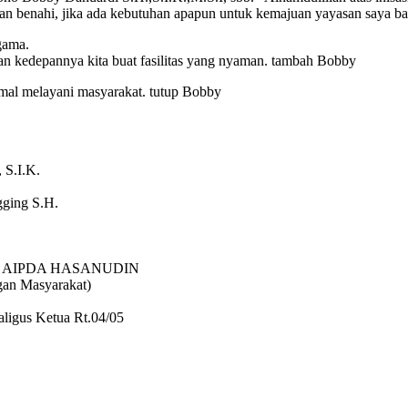
kan benahi, jika ada kebutuhan apapun untuk kemajuan yayasan saya ba
gama.
 dan kedepannya kita buat fasilitas yang nyaman. tambah Bobby
mal melayani masyarakat. tutup Bobby
 S.I.K.
gging S.H.
dan AIPDA HASANUDIN
gan Masyarakat)
ligus Ketua Rt.04/05