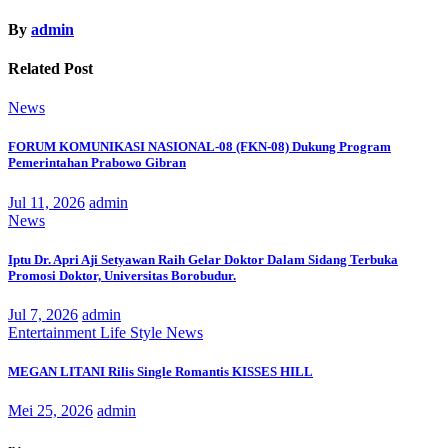
By
admin
Related Post
News
FORUM KOMUNIKASI NASIONAL-08 (FKN-08) Dukung Program
Pemerintahan Prabowo Gibran
Jul 11, 2026
admin
News
Iptu Dr. Apri Aji Setyawan Raih Gelar Doktor Dalam Sidang Terbuka
Promosi Doktor, Universitas Borobudur.
Jul 7, 2026
admin
Entertainment
Life Style
News
MEGAN LITANI Rilis Single Romantis KISSES HILL
Mei 25, 2026
admin