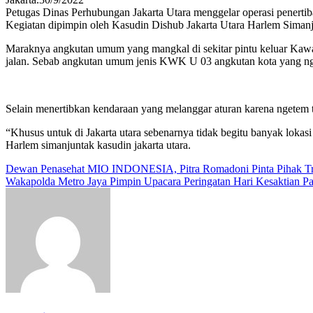
Petugas Dinas Perhubungan Jakarta Utara menggelar operasi penerti
Kegiatan dipimpin oleh Kasudin Dishub Jakarta Utara Harlem Siman
Maraknya angkutan umum yang mangkal di sekitar pintu keluar Kawa
jalan. Sebab angkutan umum jenis KWK U 03 angkutan kota yang nge
Selain menertibkan kendaraan yang melanggar aturan karena ngetem 
“Khusus untuk di Jakarta utara sebenarnya tidak begitu banyak lok
Harlem simanjuntak kasudin jakarta utara.
Navigasi
Dewan Penasehat MIO INDONESIA, Pitra Romadoni Pinta Pihak T
Wakapolda Metro Jaya Pimpin Upacara Peringatan Hari Kesaktian Pa
pos