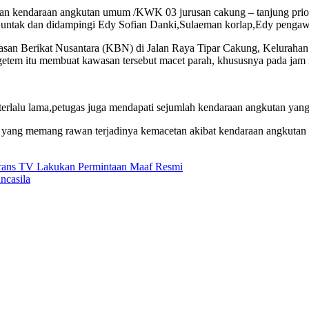
ban kendaraan angkutan umum /KWK 03 jurusan cakung – tanjung priok 
juntak dan didampingi Edy Sofian Danki,Sulaeman korlap,Edy pengaw
san Berikat Nusantara (KBN) di Jalan Raya Tipar Cakung, Kelurahan 
tem itu membuat kawasan tersebut macet parah, khususnya pada jam 
terlalu lama,petugas juga mendapati sejumlah kendaraan angkutan yan
asi yang memang rawan terjadinya kemacetan akibat kendaraan angkuta
rans TV Lakukan Permintaan Maaf Resmi
ncasila