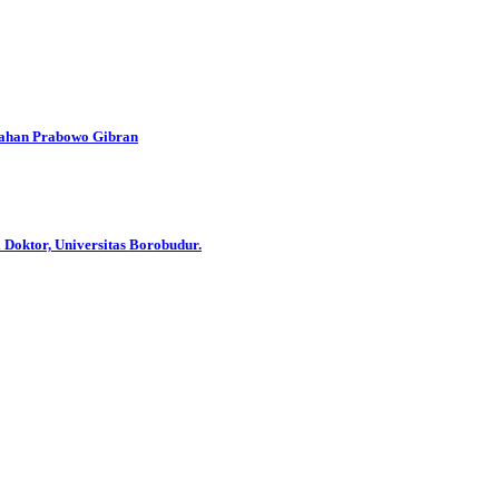
han Prabowo Gibran
 Doktor, Universitas Borobudur.