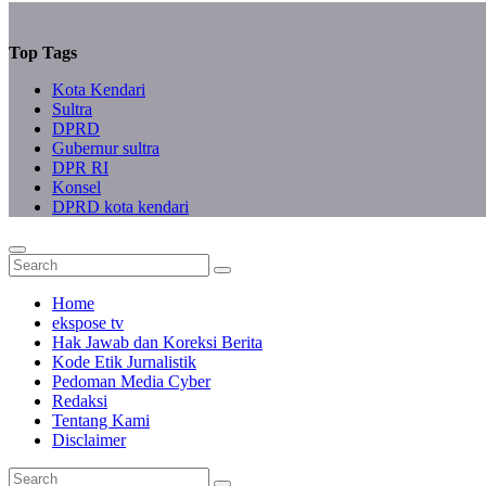
Top Tags
Kota Kendari
Sultra
DPRD
Gubernur sultra
DPR RI
Konsel
DPRD kota kendari
Home
ekspose tv
Hak Jawab dan Koreksi Berita
Kode Etik Jurnalistik
Pedoman Media Cyber
Redaksi
Tentang Kami
Disclaimer