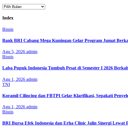
Arsip
Index
Bisnis
Bank BRI Cabang Mega Kuningan Gelar Program Jumat Berkah
Agu 5, 2026
admin
Bisnis
Laba Pupuk Indonesia Tumbuh Pesat di Semester I 2026 Berka
Agu 1, 2026
admin
TNI
Koramil Cilincing dan FBTPI Gelar Klarifikasi, Sepakati Penyel
Agu 1, 2026
admin
Bisnis
BRI Bursa Efek Indonesia dan Erha Clinic Jalin Sinergi Lewat