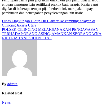
Penutupan usaha pun juga akan dilakukan jika panti pijat tersebut
enggan mengurus izin sertifikasi praktik bagi terapis. Razia yang
digelar di beberapa tempat pijat berbeda ini, merupakan upaya
pembinaan dan pencegahan penyelewengan izin usaha.
Navigasi
Dinas Lingkungan Hidup DKI Jakarta ke kampung nelayan di
Cilincing Jakarta Utara
pos
POLSEK CILINCING MELAKSANAKAN PENGAWASAN
TERHADAP ORANG ASING, AMANKAN SEORANG WNA
NIGERIA TANPA IDENTITAS
By
admin
Related Post
News