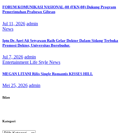
FORUM KOMUNIKASI NASIONAL-08 (FKN-08) Dukung Program
Pemerintahan Prabowo Gibran
Jul 11, 2026
admin
News
Iptu Dr. Apri Aji Setyawan Raih Gelar Doktor Dalam Sidang Terbuka
Promosi Doktor, Universitas Borobudur.
Jul 7, 2026
admin
Entertainment
Life Style
News
MEGAN LITANI Rilis Single Romantis KISSES HILL
Mei 25, 2026
admin
Iklan
Kategori
Kategori