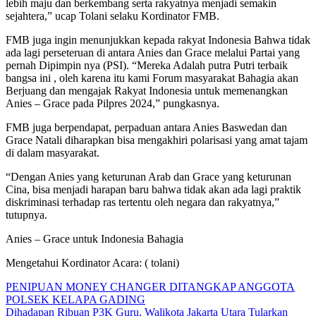
lebih maju dan berkembang serta rakyatnya menjadi semakin
sejahtera,” ucap Tolani selaku Kordinator FMB.
FMB juga ingin menunjukkan kepada rakyat Indonesia Bahwa tidak
ada lagi perseteruan di antara Anies dan Grace melalui Partai yang
pernah Dipimpin nya (PSI). “Mereka Adalah putra Putri terbaik
bangsa ini , oleh karena itu kami Forum masyarakat Bahagia akan
Berjuang dan mengajak Rakyat Indonesia untuk memenangkan
Anies – Grace pada Pilpres 2024,” pungkasnya.
FMB juga berpendapat, perpaduan antara Anies Baswedan dan
Grace Natali diharapkan bisa mengakhiri polarisasi yang amat tajam
di dalam masyarakat.
“Dengan Anies yang keturunan Arab dan Grace yang keturunan
Cina, bisa menjadi harapan baru bahwa tidak akan ada lagi praktik
diskriminasi terhadap ras tertentu oleh negara dan rakyatnya,”
tutupnya.
Anies – Grace untuk Indonesia Bahagia
Mengetahui Kordinator Acara: ( tolani)
Navigasi
PENIPUAN MONEY CHANGER DITANGKAP ANGGOTA
POLSEK KELAPA GADING
pos
Dihadapan Ribuan P3K Guru, Walikota Jakarta Utara Tularkan