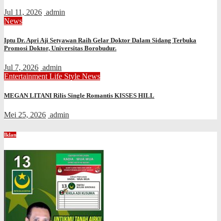
Jul 11, 2026
admin
News
Iptu Dr. Apri Aji Setyawan Raih Gelar Doktor Dalam Sidang Terbuka
Promosi Doktor, Universitas Borobudur.
Jul 7, 2026
admin
Entertainment
Life Style
News
MEGAN LITANI Rilis Single Romantis KISSES HILL
Mei 25, 2026
admin
Iklan