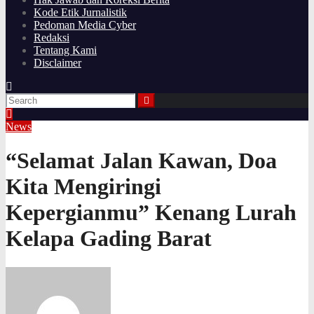
Kode Etik Jurnalistik
Pedoman Media Cyber
Redaksi
Tentang Kami
Disclaimer
News
“Selamat Jalan Kawan, Doa
Kita Mengiringi
Kepergianmu” Kenang Lurah
Kelapa Gading Barat