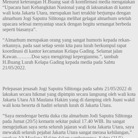
Menurut keterangan H.Buang saat di komfirmasi media mengatakan
“Upacara hari Kebangkitan Nasional yang di laksanakan di kantor
wali kota Jakarta Utara, merupakan hari terakhir berjumpa dengan
almarhum Jogi Saputra Silitonga melihat gelagat almarhum setelah
upacara selesai menyantap snack dengan begitu semangat berbeda
seperti biasanya”.
“Almarhum merupakan orang yang sangat humoris kepada rekan-
rekannya, pada saat setiap senin kita para lurah berkumpul rapat
koordinasi di kantor kecamatan Kelapa Gading. Selamat jalan
Kawan………Doa saya mengiringi kepergianmu.”, tambah
H.Buang Lurah Kelapa Gading kepada media pada Sabtu
21/05/2022.
Pelepasan jenasah Jogi Saputra Silitonga pada sabtu 21/05/2022 di
lakukan secara hikmat yang dipimpin secara langsung oleh wali kota
Jakarta Utara Ali Maulana Hakim yang di damping oleh Juani wakil
wali kota beserta di hadiri seluruh lurah di Jakarta Utara.
“Saya mendengar berita duka cita almarhum Jodi Saputra Silitonga
pada Jumat (20/5) kemarin sekitar pukul 17.40 WIB. Itu sangat
mengejutkan saya serta seluruh jajaran wali kota Jakarta Utara, saya
mewakili seluruh pejabat Jakarta Utara sangat merasa kehilangan,”
ungkap Ali Maulana Hakim dalam sambutannya, Sabtu (21/5).