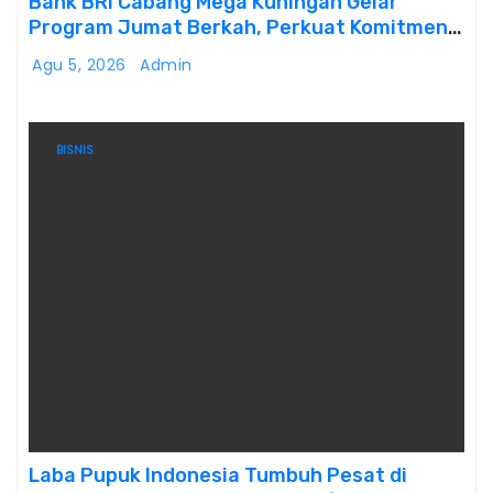
Bank BRI Cabang Mega Kuningan Gelar
Program Jumat Berkah, Perkuat Komitmen
untuk Saling Berbagai Kepada Masyarakat
Agu 5, 2026
Admin
Sekitar Kawasan Mega Kuningan
BISNIS
Laba Pupuk Indonesia Tumbuh Pesat di