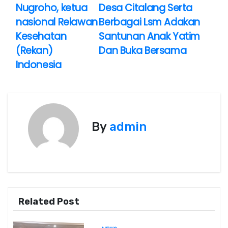
Nugroho, ketua
Desa Citalang Serta
v
nasional Relawan
Berbagai Lsm Adakan
i
Kesehatan
Santunan Anak Yatim
(Rekan)
Dan Buka Bersama
g
Indonesia
a
s
i
By
admin
p
o
s
Related Post