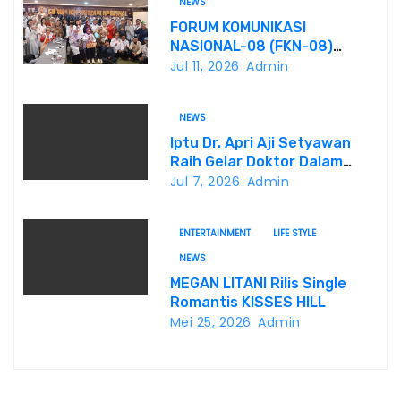
NEWS
FORUM KOMUNIKASI
NASIONAL-08 (FKN-08)
Dukung Program
Jul 11, 2026
Admin
Pemerintahan Prabowo
Gibran
NEWS
Iptu Dr. Apri Aji Setyawan
Raih Gelar Doktor Dalam
Sidang Terbuka Promosi
Jul 7, 2026
Admin
Doktor, Universitas
Borobudur.
ENTERTAINMENT
LIFE STYLE
NEWS
MEGAN LITANI Rilis Single
Romantis KISSES HILL
Mei 25, 2026
Admin