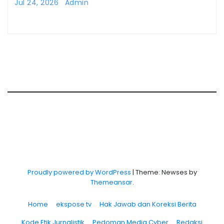
Jul 24, 2026
Admin
Proudly powered by WordPress
|
Theme: Newses by
Themeansar
.
Home
ekspose tv
Hak Jawab dan Koreksi Berita
Kode Etik Jurnalistik
Pedoman Media Cyber
Redaksi