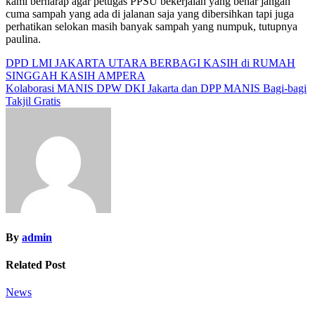
kami berharap agar petugas PPSU bekerjalah yang benar jangan
cuma sampah yang ada di jalanan saja yang dibersihkan tapi juga
perhatikan selokan masih banyak sampah yang numpuk, tutupnya
paulina.
Navigasi
DPD LMI JAKARTA UTARA BERBAGI KASIH di RUMAH
SINGGAH KASIH AMPERA
pos
Kolaborasi MANIS DPW DKI Jakarta dan DPP MANIS Bagi-bagi
Takjil Gratis
By
admin
Related Post
News