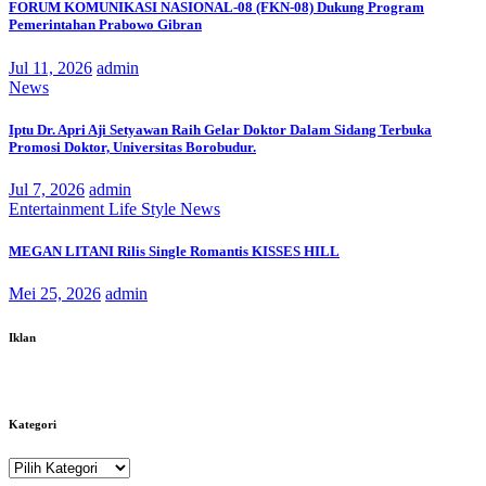
FORUM KOMUNIKASI NASIONAL-08 (FKN-08) Dukung Program
Pemerintahan Prabowo Gibran
Jul 11, 2026
admin
News
Iptu Dr. Apri Aji Setyawan Raih Gelar Doktor Dalam Sidang Terbuka
Promosi Doktor, Universitas Borobudur.
Jul 7, 2026
admin
Entertainment
Life Style
News
MEGAN LITANI Rilis Single Romantis KISSES HILL
Mei 25, 2026
admin
Iklan
Kategori
Kategori