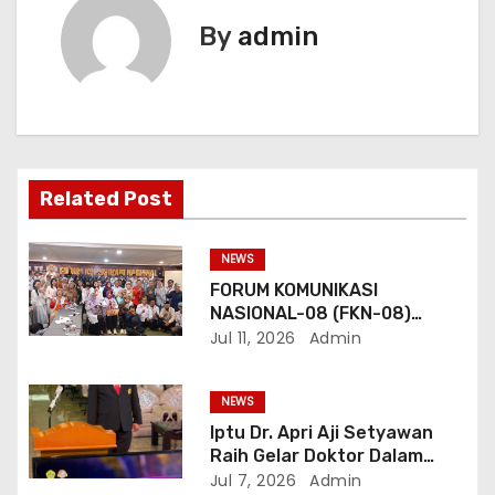
s
By
admin
i
p
o
Related Post
s
NEWS
FORUM KOMUNIKASI
NASIONAL-08 (FKN-08)
Dukung Program
Jul 11, 2026
Admin
Pemerintahan Prabowo
Gibran
NEWS
Iptu Dr. Apri Aji Setyawan
Raih Gelar Doktor Dalam
Sidang Terbuka Promosi
Jul 7, 2026
Admin