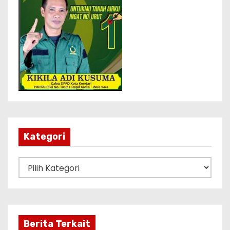
Kategori
K
a
t
e
g
Berita Terkait