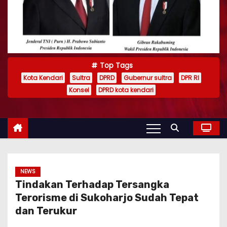
Top Tags
Kota Kendari
Sultra
DPRD
Gubernur sultra
DPR RI
Konsel
DPRD kota kendari
NEWS
Tindakan Terhadap Tersangka
Terorisme di Sukoharjo Sudah Tepat
dan Terukur