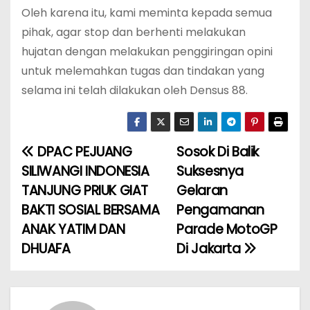
Oleh karena itu, kami meminta kepada semua
pihak, agar stop dan berhenti melakukan
hujatan dengan melakukan penggiringan opini
untuk melemahkan tugas dan tindakan yang
selama ini telah dilakukan oleh Densus 88.
DPAC PEJUANG
Sosok Di Balik
N
SILIWANGI INDONESIA
Suksesnya
a
TANJUNG PRIUK GIAT
Gelaran
BAKTI SOSIAL BERSAMA
Pengamanan
v
ANAK YATIM DAN
Parade MotoGP
i
DHUAFA
Di Jakarta
g
a