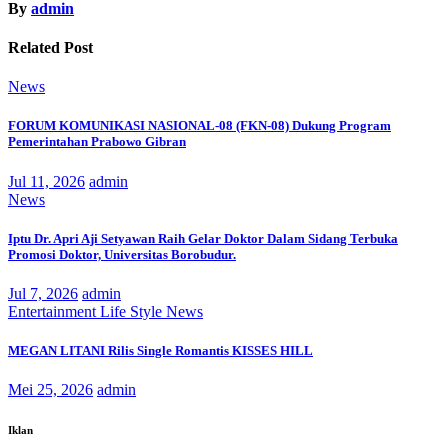
By
admin
Related Post
News
FORUM KOMUNIKASI NASIONAL-08 (FKN-08) Dukung Program
Pemerintahan Prabowo Gibran
Jul 11, 2026
admin
News
Iptu Dr. Apri Aji Setyawan Raih Gelar Doktor Dalam Sidang Terbuka
Promosi Doktor, Universitas Borobudur.
Jul 7, 2026
admin
Entertainment
Life Style
News
MEGAN LITANI Rilis Single Romantis KISSES HILL
Mei 25, 2026
admin
Iklan