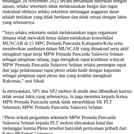
tertanggal 28 November 2022 secara bersamaan diberikan dengan
alasan, selaku sekretaris tidak melaksanakan fungsi dan tugas
maksimal olehnya selaku sekretaris melanggar anggaran dasar
adalah tindakan yang tidak berdasar dan tidak sesuai dengan fakta
yang sebenarnya.
“Saya selaku sekretaris sudah melaksanakan tugas organisasi
dimana telah mewakili ketua dalam melakukan konsolidasi
MUSCAB di 15 MPC Pemuda Pancasila Kabupaten/Kota serta
memberikan sambutan dalam MUSCAB yang dimaksud serta aktif
mengikuti rapat kerja MPW Pemuda Pancasila Sulawesi Selatan
sebagai pimpinan sidang, juga mengikuti rapat kordinasi wilayah
MPW Pemuda Pancasila Sulawesi Selatan selaku pemimpin rapat
dan juga pelaksanaan rapat pleno selalu hadir dengan kapasitas
sebagai pimpinan rapat pleno dan yang terakhir mengikuti
Rakornas,” urai Sibali.
Ia menyatakan, SP1 dan SP2 mohon di anulir atau dibatalkan karena
tidak sesuai fakta yang sebenarnya, Ia juga meminta kepada Ketua
MPN Pemuda Pancasila untuk tidak menerbitkan SK PLT
Sekretaris MPW Pemuda Pancasila Sulawesi Selatan.
“Pleno terkait pergantian sekretaris MPW Pemuda Pancasila
Sulawesi Selatan kepada PLT mohon dinyatakan batal dan
melanggar karena Pleno tersebut hanyalah pernyataan pribadi dari
Ketua PP Sulsel,” tuturnya.