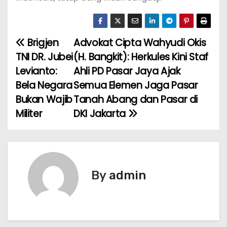
Brigjen
Advokat Cipta Wahyudi Okis
N
TNI DR. Jubei
(H. Bangkit): Herkules Kini Staf
a
Levianto:
Ahli PD Pasar Jaya Ajak
Bela Negara
Semua Elemen Jaga Pasar
v
Bukan Wajib
Tanah Abang dan Pasar di
i
Militer
DKI Jakarta
g
a
s
By
admin
i
p