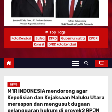
Top Tags
Kota Kendari
Sultra
DPRD
Gubernur sultra
DPR RI
Konsel
DPRD kota kendari
NEWS
M1R INDONESIA mendorong agar
Kepolisian dan Kejaksaan Maluku Utara
merespon dan mengusut dugaan
pelanggaran hukum di proyek2 BPJN