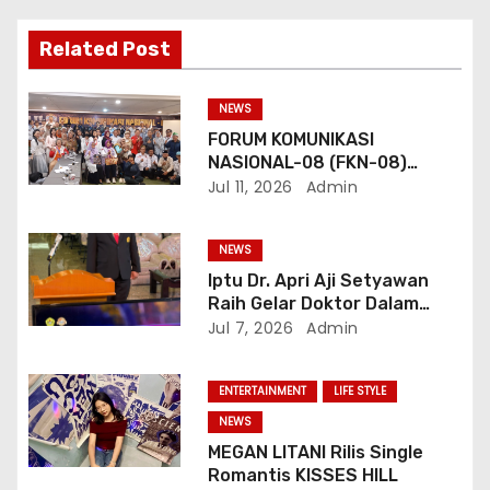
o
Related Post
s
NEWS
FORUM KOMUNIKASI
NASIONAL-08 (FKN-08)
Dukung Program
Jul 11, 2026
Admin
Pemerintahan Prabowo
Gibran
NEWS
Iptu Dr. Apri Aji Setyawan
Raih Gelar Doktor Dalam
Sidang Terbuka Promosi
Jul 7, 2026
Admin
Doktor, Universitas
Borobudur.
ENTERTAINMENT
LIFE STYLE
NEWS
MEGAN LITANI Rilis Single
Romantis KISSES HILL