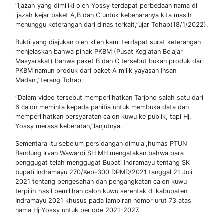
“Ijazah yang dimiliki oleh Yossy terdapat perbedaan nama di
ijazah kejar paket A,B dan C untuk kebenaranya kita masih
menunggu keterangan dari dinas terkait,”ujar Tohap(18/1/2022).
Bukti yang diajukan oleh klien kami terdapat surat keterangan
menjelaskan bahwa pihak PKBM (Pusat Kegiatan Belajar
Masyarakat) bahwa paket B dan C tersebut bukan produk dari
PKBM namun produk dari paket A milik yayasan Insan
Madani,”terang Tohap.
“Dalam video tersebut memperlihatkan Tarjono salah satu dari
6 calon meminta kepada panitia untuk membuka data dan
memperlihatkan persyaratan calon kuwu ke publik, tapi Hj.
Yossy merasa keberatan,”lanjutnya.
Sementara itu sebelum persidangan dimulai,humas PTUN
Bandung Irvan Wawardi SH MH mengatakan bahwa para
penggugat telah menggugat Bupati Indramayu tentang SK
bupati Indramayu 270/Kep-300 DPMD/2021 tanggal 21 Juli
2021 tentang pengesahan dan pengangkatan calon kuwu
terpilih hasil pemilihan calon kuwu serentak di kabupaten
Indramayu 2021 khusus pada lampiran nomor urut 73 atas
nama Hj Yossy untuk periode 2021-2027.