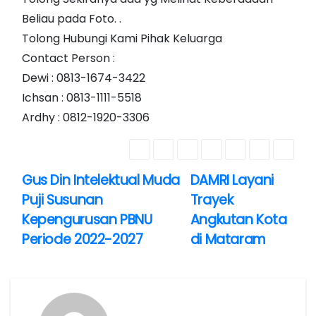
Beliau pada Foto. .
Tolong Hubungi Kami Pihak Keluarga
Contact Person :
Dewi : 0813-1674-3422
Ichsan : 0813-1111-5518
Ardhy : 0812-1920-3306
Gus Din Intelektual Muda
DAMRI Layani
N
Puji Susunan
Trayek
a
Kepengurusan PBNU
Angkutan Kota
Periode 2022-2027
di Mataram
v
i
g