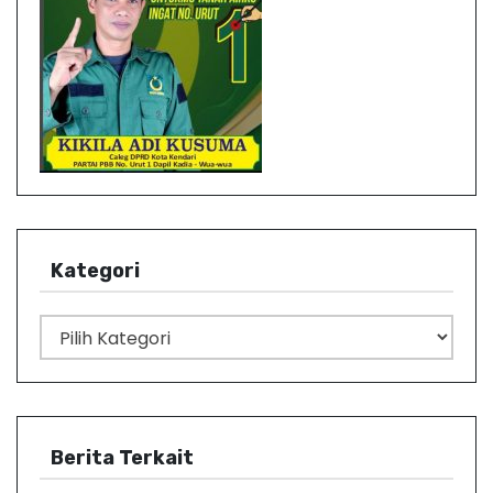
Kategori
K
a
t
e
g
Berita Terkait
o