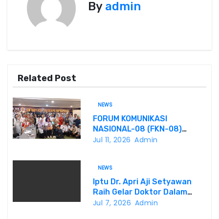
By
admin
a
s
i
p
Related Post
o
NEWS
s
FORUM KOMUNIKASI
NASIONAL-08 (FKN-08)
Dukung Program
Jul 11, 2026
Admin
Pemerintahan Prabowo
Gibran
NEWS
Iptu Dr. Apri Aji Setyawan
Raih Gelar Doktor Dalam
Sidang Terbuka Promosi
Jul 7, 2026
Admin
Doktor, Universitas