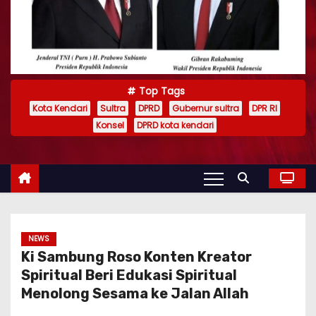
Top Tags
Kota Kendari
Sultra
DPRD
Gubernur sultra
DPR RI
Konsel
DPRD kota kendari
NEWS
Ki Sambung Roso Konten Kreator
Spiritual Beri Edukasi Spiritual
Menolong Sesama ke Jalan Allah