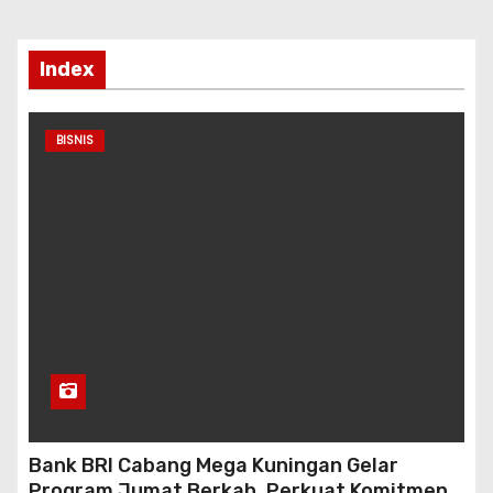
p
Index
BISNIS
Bank BRI Cabang Mega Kuningan Gelar
Program Jumat Berkah, Perkuat Komitmen