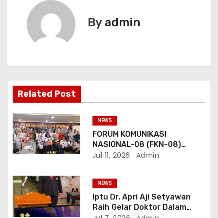
g
By
admin
a
s
i
p
Related Post
o
NEWS
s
FORUM KOMUNIKASI
NASIONAL-08 (FKN-08)
Dukung Program
Jul 11, 2026
Admin
Pemerintahan Prabowo
Gibran
NEWS
Iptu Dr. Apri Aji Setyawan
Raih Gelar Doktor Dalam
Sidang Terbuka Promosi
Jul 7, 2026
Admin