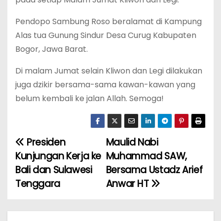
Pendopo Sambung Roso beralamat di Kampung
Alas tua Gunung Sindur Desa Curug Kabupaten
Bogor, Jawa Barat.
Di malam Jumat selain Kliwon dan Legi dilakukan
juga dzikir bersama-sama kawan-kawan yang
belum kembali ke jalan Allah. Semoga!
Presiden
Maulid Nabi
N
Kunjungan Kerja ke
Muhammad SAW,
a
Bali dan Sulawesi
Bersama Ustadz Arief
Tenggara
Anwar HT
v
i