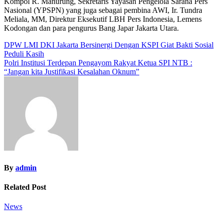
Kompol R. Manurung, Sekretaris Yayasan Pengelola Sarana Pers
Nasional (YPSPN) yang juga sebagai pembina AWI, Ir. Tundra
Meliala, MM, Direktur Eksekutif LBH Pers Indonesia, Lemens
Kodongan dan para pengurus Bang Japar Jakarta Utara.
Navigasi
DPW LMI DKI Jakarta Bersinergi Dengan KSPI Giat Bakti Sosial
Peduli Kasih
pos
Polri Institusi Terdepan Pengayom Rakyat Ketua SPI NTB :
“Jangan kita Justifikasi Kesalahan Oknum”
By
admin
Related Post
News