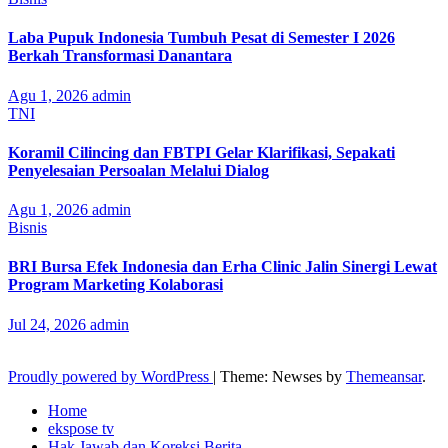
Laba Pupuk Indonesia Tumbuh Pesat di Semester I 2026
Berkah Transformasi Danantara
Agu 1, 2026
admin
TNI
Koramil Cilincing dan FBTPI Gelar Klarifikasi, Sepakati
Penyelesaian Persoalan Melalui Dialog
Agu 1, 2026
admin
Bisnis
BRI Bursa Efek Indonesia dan Erha Clinic Jalin Sinergi Lewat
Program Marketing Kolaborasi
Jul 24, 2026
admin
Proudly powered by WordPress
|
Theme: Newses by
Themeansar
.
Home
ekspose tv
Hak Jawab dan Koreksi Berita