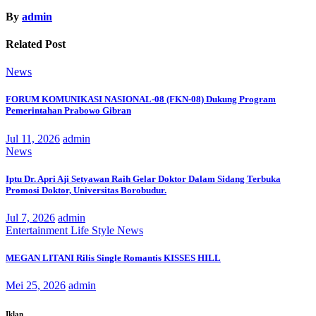
By
admin
Related Post
News
FORUM KOMUNIKASI NASIONAL-08 (FKN-08) Dukung Program
Pemerintahan Prabowo Gibran
Jul 11, 2026
admin
News
Iptu Dr. Apri Aji Setyawan Raih Gelar Doktor Dalam Sidang Terbuka
Promosi Doktor, Universitas Borobudur.
Jul 7, 2026
admin
Entertainment
Life Style
News
MEGAN LITANI Rilis Single Romantis KISSES HILL
Mei 25, 2026
admin
Iklan