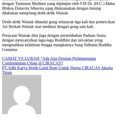
dengan Tuntunan Meditasi yang dipimpin oleh YM Dr. (H.C.) Maha
Bhiksu Dutavira Sthavira yang dilaksanakan dengan hening
dilakukan menjelang detik-detik Waisak.
Detik-detik Waisak ditandai gong sebanyak tiga kali dan pemercikan
Air Berkah Waisak usai meditasi dengan gong satu kali.
Perayaan Waisak diisi juga dengan persembahan Paduan Suara
dengan menyanyikan lagu-lagu Buddhist dan tari-tarian yeng
mengisahkan kelahiran hingga mangkatnya Sang Sidharta Buddha
Gautama.
Navigasi
CAMAT VS LURAH “Ada Apa Dengan Pembangunan
Condominium Urban di CIRACAS?
pos
PT.Adhi Karya Wajib Ganti Rugi Untuk Warga CIRACAS Jakarta
Timur