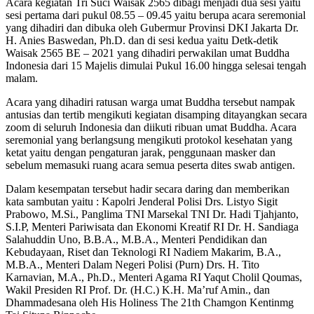
Acara kegiatan Tri Suci Waisak 2565 dibagi menjadi dua sesi yaitu
sesi pertama dari pukul 08.55 – 09.45 yaitu berupa acara seremonial
yang dihadiri dan dibuka oleh Gubermur Provinsi DKI Jakarta Dr.
H. Anies Baswedan, Ph.D. dan di sesi kedua yaitu Detk-detik
Waisak 2565 BE – 2021 yang dihadiri perwakilan umat Buddha
Indonesia dari 15 Majelis dimulai Pukul 16.00 hingga selesai tengah
malam.
Acara yang dihadiri ratusan warga umat Buddha tersebut nampak
antusias dan tertib mengikuti kegiatan disamping ditayangkan secara
zoom di seluruh Indonesia dan diikuti ribuan umat Buddha. Acara
seremonial yang berlangsung mengikuti protokol kesehatan yang
ketat yaitu dengan pengaturan jarak, penggunaan masker dan
sebelum memasuki ruang acara semua peserta dites swab antigen.
Dalam kesempatan tersebut hadir secara daring dan memberikan
kata sambutan yaitu : Kapolri Jenderal Polisi Drs. Listyo Sigit
Prabowo, M.Si., Panglima TNI Marsekal TNI Dr. Hadi Tjahjanto,
S.I.P, Menteri Pariwisata dan Ekonomi Kreatif RI Dr. H. Sandiaga
Salahuddin Uno, B.B.A., M.B.A., Menteri Pendidikan dan
Kebudayaan, Riset dan Teknologi RI Nadiem Makarim, B.A.,
M.B.A., Menteri Dalam Negeri Polisi (Purn) Drs. H. Tito
Karnavian, M.A., Ph.D., Menteri Agama RI Yaqut Cholil Qoumas,
Wakil Presiden RI Prof. Dr. (H.C.) K.H. Ma’ruf Amin., dan
Dhammadesana oleh His Holiness The 21th Chamgon Kentinmg