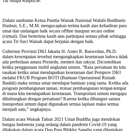
Tai Situpa Rinpoche.
Dalam sambutan Ketua Panitia Waisak Nasional Walubi Budiharto
Hasbun, S.E., M.M. mengucapkan terima kasih atas kehadiran para
umat dan undangan baik secara offline maupun secara online
(virtual). Dan berterima kasih atas partisipasi semua pihak sehingga
acara Tri Suci Waisak dapat berjalan dengan baik.
Gubernur Provinsi DKI Jakarta H. Anies R. Baswedan, Ph.D.
dalam kesempatan tersebut mengungkapkan kesetaraan bahwa tidak
ada perbedaan antara Presiedn, menteri dan rakyat. Dicontohkan
ketika penggunaan mobil angkutan umum, “Rasa persatuan itu kita
rasakan ketika umat mendapatkan kesetaraan dari Pemprov DKI
melalui FKUB Program BOTI (Bantuan Operasional Rumah
Ibadah) maka semua umat mendapat bantuan yang sama. Ketika ada
program pembangunan taman, trotoar pembangunan tempat-tempat
di mana kita mendapatkan kesetaraan. Transportasi umum mengapa
dihubungkan dengan persatuan? Karena ketika dibangun sarana
transportasi umum dapat digunakan semua lapisan maka semua
menjadi satu,” ungkapnya.
Dalam acara Waisak Tahun 2021 Umat Buddha juga mendokan
bangsa Indonesia yang sedang dalam pandemi Covid-19 yang
dilakukan dalam acara Doa Para Bhikku Sangha yang dilanjukan