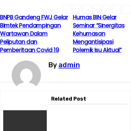
BNPB Gandeng FWJ Gelar
Humas BIN Gelar
N
Bimtek Pendampingan
Seminar “Sinergitas
a
Wartawan Dalam
Kehumasan
Peliputan dan
Mengantisipasi
v
Pemberitaan Covid 19
Polemik Isu Aktual”
i
By
admin
g
a
s
Related Post
i
p
o