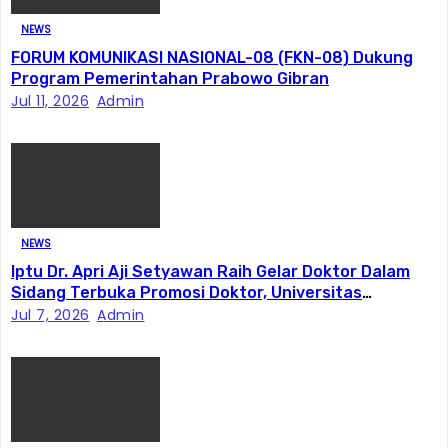
s
NEWS
FORUM KOMUNIKASI NASIONAL-08 (FKN-08) Dukung
Program Pemerintahan Prabowo Gibran
Jul 11, 2026
Admin
NEWS
Iptu Dr. Apri Aji Setyawan Raih Gelar Doktor Dalam
Sidang Terbuka Promosi Doktor, Universitas
Borobudur.
Jul 7, 2026
Admin