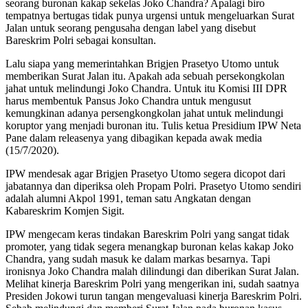
seorang buronan kakap sekelas Joko Chandra? Apalagi biro
tempatnya bertugas tidak punya urgensi untuk mengeluarkan Surat
Jalan untuk seorang pengusaha dengan label yang disebut
Bareskrim Polri sebagai konsultan.
Lalu siapa yang memerintahkan Brigjen Prasetyo Utomo untuk
memberikan Surat Jalan itu. Apakah ada sebuah persekongkolan
jahat untuk melindungi Joko Chandra. Untuk itu Komisi III DPR
harus membentuk Pansus Joko Chandra untuk mengusut
kemungkinan adanya persengkongkolan jahat untuk melindungi
koruptor yang menjadi buronan itu. Tulis ketua Presidium IPW Neta
Pane dalam releasenya yang dibagikan kepada awak media
(15/7/2020).
IPW mendesak agar Brigjen Prasetyo Utomo segera dicopot dari
jabatannya dan diperiksa oleh Propam Polri. Prasetyo Utomo sendiri
adalah alumni Akpol 1991, teman satu Angkatan dengan
Kabareskrim Komjen Sigit.
IPW mengecam keras tindakan Bareskrim Polri yang sangat tidak
promoter, yang tidak segera menangkap buronan kelas kakap Joko
Chandra, yang sudah masuk ke dalam markas besarnya. Tapi
ironisnya Joko Chandra malah dilindungi dan diberikan Surat Jalan.
Melihat kinerja Bareskrim Polri yang mengerikan ini, sudah saatnya
Presiden Jokowi turun tangan mengevaluasi kinerja Bareskrim Polri.