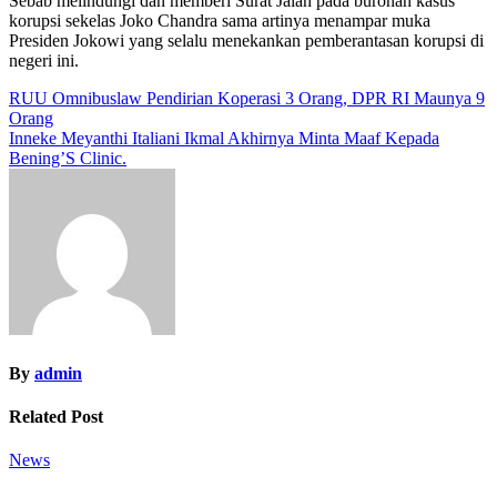
Sebab melindungi dan memberi Surat Jalan pada buronan kasus
korupsi sekelas Joko Chandra sama artinya menampar muka
Presiden Jokowi yang selalu menekankan pemberantasan korupsi di
negeri ini.
Navigasi
RUU Omnibuslaw Pendirian Koperasi 3 Orang, DPR RI Maunya 9
Orang
pos
Inneke Meyanthi Italiani Ikmal Akhirnya Minta Maaf Kepada
Bening’S Clinic.
By
admin
Related Post
News