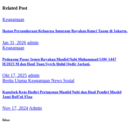
Related Post
Keagamaan
Ikatan Persaudaraan Keluarga Amurang Rayakan Kunci Taong di Jakarta.
Jan 31, 2026
admin
Keagamaan
Pedagang Pasar Senen Rayakan Maulid Nabi Muhammad SAW 1447
H/2025 M dan Haul Tuan Syech Abdul Qodir Jaelani.
Okt 17, 2025
admin
Berita Utama
Keagamaan
News
Sosial
Kapolsek Koja Hadiri Peringatan Maulid Nabi dan Haul Pendiri Masjid
Jami Rofi’ul A’laa
Nov 17, 2024
Admin
Iklan