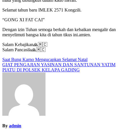
mata yang dibungkus dalam kado merah.
Selamat tahun baru IMLEK 2571 Kongzili.
“GONG XI FAT CAI”
Dengan izin Tuhan semoga berkah dan kebaikan mengalir dan
menyelimuti bangsa kita di tahun tikus ini.amien.
Salam Kebajikan🙏🇲🇨
Salam Pancasila🙏🇲🇨
Navigasi
Saat Bung Karno Mengucapkan Selamat Natal
GIAT PENGAJIAN YASINAN DAN SANTUNAN YATIM
pos
PIATU DI POLSEK KELAPA GADING
By
admin