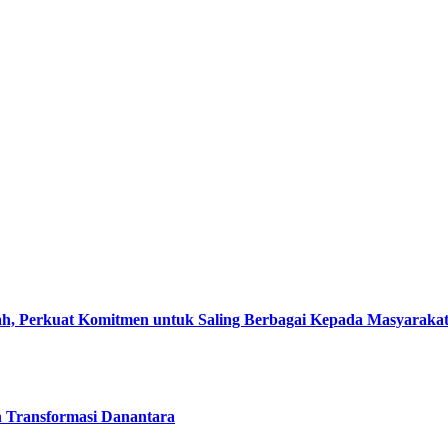
, Perkuat Komitmen untuk Saling Berbagai Kepada Masyaraka
h Transformasi Danantara