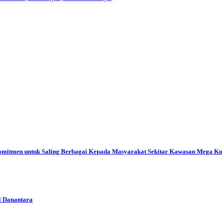
mitmen untuk Saling Berbagai Kepada Masyarakat Sekitar Kawasan Mega K
i Danantara