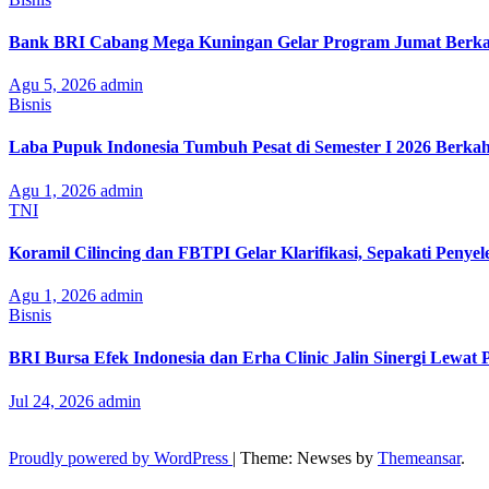
Bank BRI Cabang Mega Kuningan Gelar Program Jumat Berkah
Agu 5, 2026
admin
Bisnis
Laba Pupuk Indonesia Tumbuh Pesat di Semester I 2026 Berka
Agu 1, 2026
admin
TNI
Koramil Cilincing dan FBTPI Gelar Klarifikasi, Sepakati Penyel
Agu 1, 2026
admin
Bisnis
BRI Bursa Efek Indonesia dan Erha Clinic Jalin Sinergi Lewat
Jul 24, 2026
admin
Proudly powered by WordPress
|
Theme: Newses by
Themeansar
.