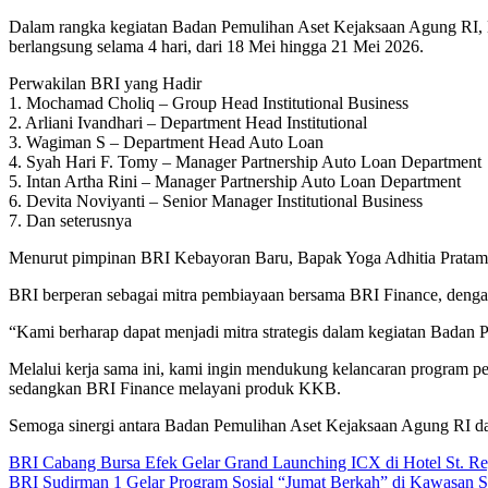
Dalam rangka kegiatan Badan Pemulihan Aset Kejaksaan Agung RI, BR
berlangsung selama 4 hari, dari 18 Mei hingga 21 Mei 2026.
Perwakilan BRI yang Hadir
1. Mochamad Choliq – Group Head Institutional Business
2. Arliani Ivandhari – Department Head Institutional
3. Wagiman S – Department Head Auto Loan
4. Syah Hari F. Tomy – Manager Partnership Auto Loan Department
5. Intan Artha Rini – Manager Partnership Auto Loan Department
6. Devita Noviyanti – Senior Manager Institutional Business
7. Dan seterusnya
Menurut pimpinan BRI Kebayoran Baru, Bapak Yoga Adhitia Pratam
BRI berperan sebagai mitra pembiayaan bersama BRI Finance, den
“Kami berharap dapat menjadi mitra strategis dalam kegiatan Bada
Melalui kerja sama ini, kami ingin mendukung kelancaran program p
sedangkan BRI Finance melayani produk KKB.
Semoga sinergi antara Badan Pemulihan Aset Kejaksaan Agung RI da
Navigasi
BRI Cabang Bursa Efek Gelar Grand Launching ICX di Hotel St. Reg
BRI Sudirman 1 Gelar Program Sosial “Jumat Berkah” di Kawasan S