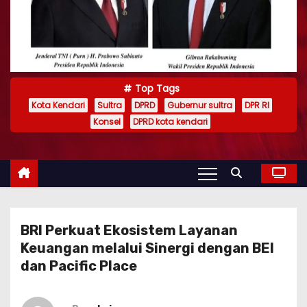
Top Tags
Kota Kendari
Sultra
DPRD
Gubernur sultra
DPR RI
Konsel
DPRD kota kendari
BRI Perkuat Ekosistem Layanan
Keuangan melalui Sinergi dengan BEI
dan Pacific Place