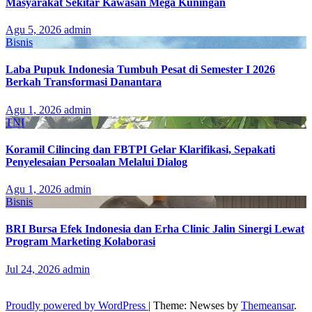
Masyarakat Sekitar Kawasan Mega Kuningan
Agu 5, 2026
admin
Bisnis
Laba Pupuk Indonesia Tumbuh Pesat di Semester I 2026
Berkah Transformasi Danantara
Agu 1, 2026
admin
TNI
Koramil Cilincing dan FBTPI Gelar Klarifikasi, Sepakati
Penyelesaian Persoalan Melalui Dialog
Agu 1, 2026
admin
Bisnis
BRI Bursa Efek Indonesia dan Erha Clinic Jalin Sinergi Lewat
Program Marketing Kolaborasi
Jul 24, 2026
admin
Proudly powered by WordPress
|
Theme: Newses by
Themeansar
.