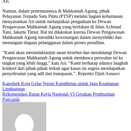
Ari.
Namun, dalam pertemuannya di Mahkamah Agung, pihak
Pelayanan Terpadu Satu Pintu (PTSP) melalui bagian kehumasan
menyarankan Ari untuk melanjutkan pengaduan ke Dewan
Pengawasan Mahkamah Agung yang berlokasi di Jalan Achmad
Yani, Jakarta Timur. Hal ini dilakukan karena Dewan Pengawasan
Mahkamah Agung memiliki kewenangan dalam menyelidiki dan
menangani dugaan pelanggaran dalam proses peradilan.
“Kami akan menindaklanjuti saran tersebut dan mendatangi Dewan
Pengawasan Mahkamah Agung untuk membawa persoalan ini ke
tingkat yang lebih tinggi,” kata Ari. “Kami berharap adanya langkah
konkret dari pihak-pihak terkait agar kasus ini segera mendapatkan
penyelesaian yang adil dan transparan.”. Reporter Djuli Asnawi
Navigasi
Kapolsek Koja Gelar Ngopi Kamtibmas untuk Jaga Keamanan
Lingkungan
pos
Rekomendasi Rapat Kerja Nasional VI Gerakan Pembumian
Pancasila