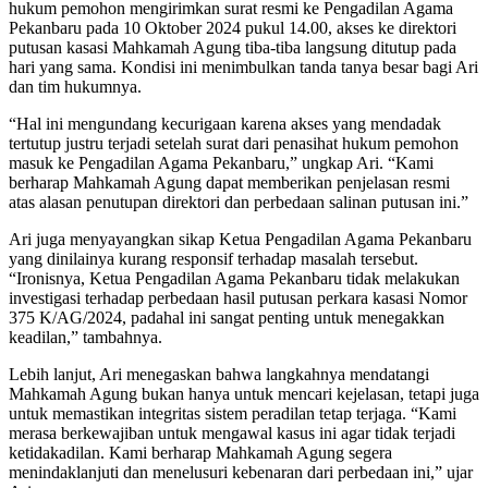
hukum pemohon mengirimkan surat resmi ke Pengadilan Agama
Pekanbaru pada 10 Oktober 2024 pukul 14.00, akses ke direktori
putusan kasasi Mahkamah Agung tiba-tiba langsung ditutup pada
hari yang sama. Kondisi ini menimbulkan tanda tanya besar bagi Ari
dan tim hukumnya.
“Hal ini mengundang kecurigaan karena akses yang mendadak
tertutup justru terjadi setelah surat dari penasihat hukum pemohon
masuk ke Pengadilan Agama Pekanbaru,” ungkap Ari. “Kami
berharap Mahkamah Agung dapat memberikan penjelasan resmi
atas alasan penutupan direktori dan perbedaan salinan putusan ini.”
Ari juga menyayangkan sikap Ketua Pengadilan Agama Pekanbaru
yang dinilainya kurang responsif terhadap masalah tersebut.
“Ironisnya, Ketua Pengadilan Agama Pekanbaru tidak melakukan
investigasi terhadap perbedaan hasil putusan perkara kasasi Nomor
375 K/AG/2024, padahal ini sangat penting untuk menegakkan
keadilan,” tambahnya.
Lebih lanjut, Ari menegaskan bahwa langkahnya mendatangi
Mahkamah Agung bukan hanya untuk mencari kejelasan, tetapi juga
untuk memastikan integritas sistem peradilan tetap terjaga. “Kami
merasa berkewajiban untuk mengawal kasus ini agar tidak terjadi
ketidakadilan. Kami berharap Mahkamah Agung segera
menindaklanjuti dan menelusuri kebenaran dari perbedaan ini,” ujar