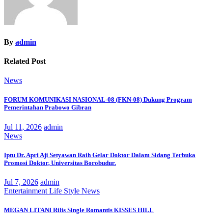
By
admin
Related Post
News
FORUM KOMUNIKASI NASIONAL-08 (FKN-08) Dukung Program
Pemerintahan Prabowo Gibran
Jul 11, 2026
admin
News
Iptu Dr. Apri Aji Setyawan Raih Gelar Doktor Dalam Sidang Terbuka
Promosi Doktor, Universitas Borobudur.
Jul 7, 2026
admin
Entertainment
Life Style
News
MEGAN LITANI Rilis Single Romantis KISSES HILL