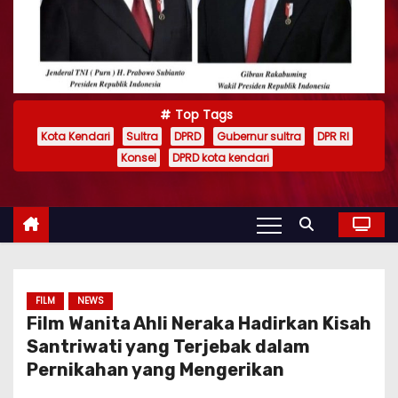
Top Tags
Kota Kendari
Sultra
DPRD
Gubernur sultra
DPR RI
Konsel
DPRD kota kendari
FILM
NEWS
Film Wanita Ahli Neraka Hadirkan Kisah
Santriwati yang Terjebak dalam
Pernikahan yang Mengerikan