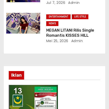
Sidang Terbuka Promosi
Jul 7, 2026
Admin
Doktor, Universitas
Borobudur.
ENTERTAINMENT
LIFE STYLE
NEWS
MEGAN LITANI Rilis Single
Romantis KISSES HILL
Mei 25, 2026
Admin
Iklan