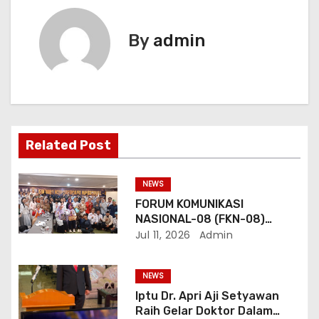
s
By
admin
i
p
o
s
Related Post
NEWS
FORUM KOMUNIKASI
NASIONAL-08 (FKN-08)
Dukung Program
Jul 11, 2026
Admin
Pemerintahan Prabowo
Gibran
NEWS
Iptu Dr. Apri Aji Setyawan
Raih Gelar Doktor Dalam