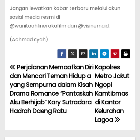
Jangan lewatkan kabar terbaru melalui akun
sosial media resmi di
@wanitaahlinerakafilm dan @visinemaid.
(Achmad syah)
Perjalanan Memaafkan Diri
Kapolres
N
dan Mencari Teman Hidup a
Metro Jakut
a
yang Sempurna dalam Kisah
Ngopi
Drama Romance “Pantaskah
Kamtibmas
v
Aku Berhijab” Kary Sutradara
di Kantor
i
Hadrah Daeng Ratu
Kelurahan
Lagoa
g
a