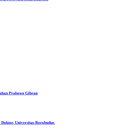
han Prabowo Gibran
 Doktor, Universitas Borobudur.