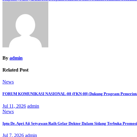
pos
By
admin
Related Post
News
FORUM KOMUNIKASI NASIONAL-08 (FKN-08) Dukung Program Pemerinta
Jul 11, 2026
admin
News
Iptu Dr. Apri Aji Setyawan Raih Gelar Doktor Dalam Sidang Terbuka Promosi
Jul 7, 2026
admin