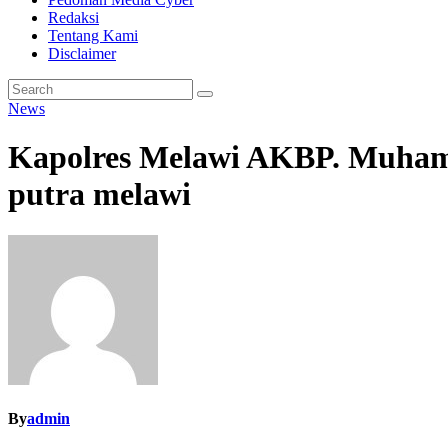
Redaksi
Tentang Kami
Disclaimer
News
Kapolres Melawi AKBP. Muhamma
putra melawi
By
admin