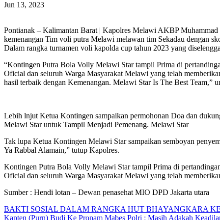
Jun 13, 2023
Pontianak – Kalimantan Barat | Kapolres Melawi AKBP Muhammad Sya
kemenangan Tim voli putra Melawi melawan tim Sekadau dengan sko
Dalam rangka turnamen voli kapolda cup tahun 2023 yang diselengga
“Kontingen Putra Bola Volly Melawi Star tampil Prima di pertanding
Oficial dan seluruh Warga Masyarakat Melawi yang telah memberikan
hasil terbaik dengan Kemenangan. Melawi Star Is The Best Team,” u
Lebih lnjut Ketua Kontingen sampaikan permohonan Doa dan dukun
Melawi Star untuk Tampil Menjadi Pemenang. Melawi Star
Tak lupa Ketua Kontingen Melawi Star sampaikan semboyan penyema
Ya Rabbal Alamain,” tutup Kapolres.
Kontingen Putra Bola Volly Melawi Star tampil Prima di pertandinga
Oficial dan seluruh Warga Masyarakat Melawi yang telah memberikan
Sumber : Hendi lotan – Dewan penasehat MIO DPD Jakarta utara
Navigasi
BAKTI SOSIAL DALAM RANGKA HUT BHAYANGKARA KE 77
Kapten (Purn) Budi Ke Propam Mabes Polri : Masih Adakah Keadilan