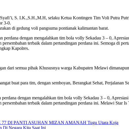
fi’i, S. I.K.,S.H.,M.H, selaku Ketua Kontingen Tim Voli Putra Putr
r 3-0.
rakan di gedung voli pangsuma pontianak kalimantan barat.
an perdana dengan mengalahkan tim bola volly Sekadau 3 – 0, Apresias
 persembahan terbaik dalam pertandingan perdana ini. Semoga di pert
ngkap Kapolres.
gan dari semua pihak Khususnya warga Kabupaten Melawi dimanapun 
ngat buat para tim, dengan semboyan, Berangkat Sehat, Perjalanan S
n perdana dengan mengalahkan tim bola volly Sekadau 3 – 0, Apresiasi
 persembahan terbaik dalam pertandingan perdana ini. Melawi Star Is
 DI PANTI ASUHAN MIZAN AMANAH Tugu Utara Koja
 Di Negara Kita Saat Ini