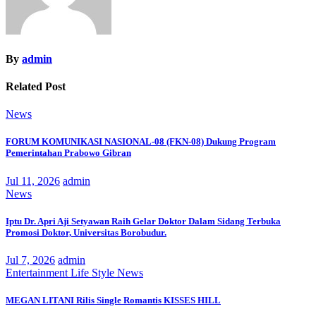
By
admin
Related Post
News
FORUM KOMUNIKASI NASIONAL-08 (FKN-08) Dukung Program
Pemerintahan Prabowo Gibran
Jul 11, 2026
admin
News
Iptu Dr. Apri Aji Setyawan Raih Gelar Doktor Dalam Sidang Terbuka
Promosi Doktor, Universitas Borobudur.
Jul 7, 2026
admin
Entertainment
Life Style
News
MEGAN LITANI Rilis Single Romantis KISSES HILL