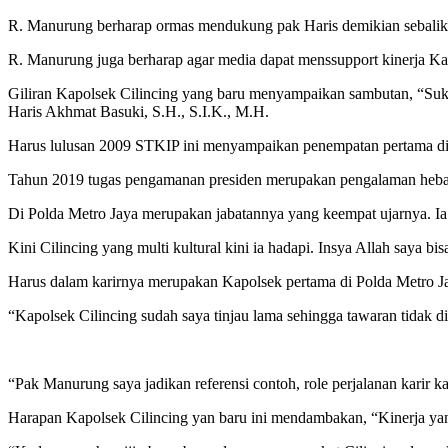
R. Manurung berharap ormas mendukung pak Haris demikian sebalik
R. Manurung juga berharap agar media dapat menssupport kinerja Ka
Giliran Kapolsek Cilincing yang baru menyampaikan sambutan, “Sukse
Haris Akhmat Basuki, S.H., S.I.K., M.H.
Harus lulusan 2009 STKIP ini menyampaikan penempatan pertama di Kalt
Tahun 2019 tugas pengamanan presiden merupakan pengalaman hebat 
Di Polda Metro Jaya merupakan jabatannya yang keempat ujarnya. Ia 
Kini Cilincing yang multi kultural kini ia hadapi. Insya Allah saya bis
Harus dalam karirnya merupakan Kapolsek pertama di Polda Metro Ja
“Kapolsek Cilincing sudah saya tinjau lama sehingga tawaran tidak d
“Pak Manurung saya jadikan referensi contoh, role perjalanan karir k
Harapan Kapolsek Cilincing yan baru ini mendambakan, “Kinerja yang