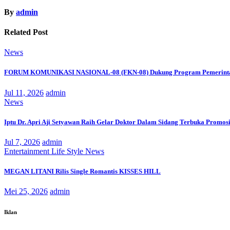
By
admin
Related Post
News
FORUM KOMUNIKASI NASIONAL-08 (FKN-08) Dukung Program Pemerinta
Jul 11, 2026
admin
News
Iptu Dr. Apri Aji Setyawan Raih Gelar Doktor Dalam Sidang Terbuka Promosi
Jul 7, 2026
admin
Entertainment
Life Style
News
MEGAN LITANI Rilis Single Romantis KISSES HILL
Mei 25, 2026
admin
Iklan