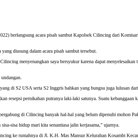
2022) berlangsung acara pisah sambut Kapolsek Cilincing dari Komisar
yang diusung dalam acara pisah sambut tersebut.
ilincing menyenangkan saya bersyukur karena dapat menyelesaikan tu
n undangan.
yang di S2 USA serta S2 Inggris bahkan yang bungsu juga lulusan dari 
n resepsi pernikahan putranya laki-laki satunya. Suatu kebanggaan k
rgabung di Cilincing banyak hal-hal yang belum dipenuhi mohon Pak H
-sisa hidup mari kita senantiasa jalin kerjasama,” ujarnya.
lincing ke rumahnya di Jl. K.H. Mas Mansur Kelurahan Kosambi Keca