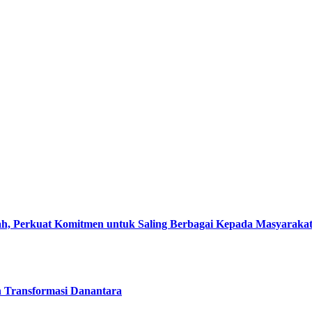
, Perkuat Komitmen untuk Saling Berbagai Kepada Masyaraka
h Transformasi Danantara