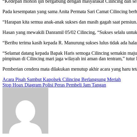
“Kedepan mohon ijin bergabung dengan masyarakat Cilincing dan selur
Pada kesempatan yang sama Anita Permata Sari Camat Cilincing berhar
“Harapan kita semua anak-anak sukses dan masih gagah saat pensiun.
Hasan yang mewakili Danramil 05/02 Cilincing, “Sukses selalu untu
“Beribu terima kasih kepada R. Manurung sukses lulus tidak ada hal
“Selamat datang kepada Bapak Haris semoga Cilincing semakin maju d
pimpinan di Cilincing mari jaga wilayah ini aman dan tentram,” tutur
Pemberian cendera mata dilakukan menutup akhir acara yang haru teta
Navigasi
Acara Pisah Sambut Kapolsek Cilincing Berlangsung Meriah
Stop Hoax Diagram Polisi Peras Pembeli Jam Tangan
pos