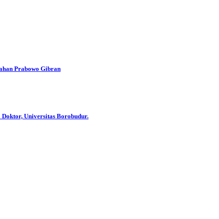
han Prabowo Gibran
 Doktor, Universitas Borobudur.