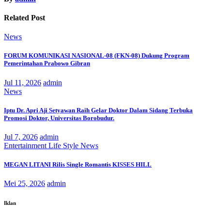
Related Post
News
FORUM KOMUNIKASI NASIONAL-08 (FKN-08) Dukung Program
Pemerintahan Prabowo Gibran
Jul 11, 2026
admin
News
Iptu Dr. Apri Aji Setyawan Raih Gelar Doktor Dalam Sidang Terbuka
Promosi Doktor, Universitas Borobudur.
Jul 7, 2026
admin
Entertainment
Life Style
News
MEGAN LITANI Rilis Single Romantis KISSES HILL
Mei 25, 2026
admin
Iklan