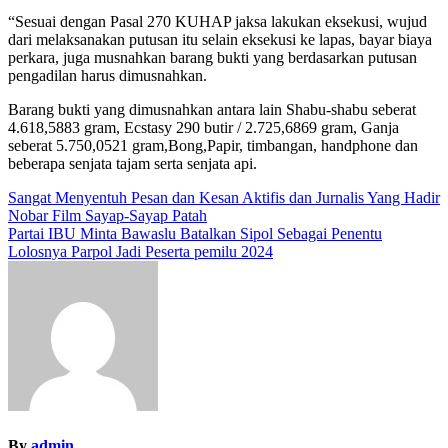
“Sesuai dengan Pasal 270 KUHAP jaksa lakukan eksekusi, wujud
dari melaksanakan putusan itu selain eksekusi ke lapas, bayar biaya
perkara, juga musnahkan barang bukti yang berdasarkan putusan
pengadilan harus dimusnahkan.
Barang bukti yang dimusnahkan antara lain Shabu-shabu seberat
4.618,5883 gram, Ecstasy 290 butir / 2.725,6869 gram, Ganja
seberat 5.750,0521 gram,Bong,Papir, timbangan, handphone dan
beberapa senjata tajam serta senjata api.
Navigasi
Sangat Menyentuh Pesan dan Kesan Aktifis dan Jurnalis Yang Hadir
Nobar Film Sayap-Sayap Patah
pos
Partai IBU Minta Bawaslu Batalkan Sipol Sebagai Penentu
Lolosnya Parpol Jadi Peserta pemilu 2024
By
admin