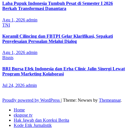
Laba Pupuk Indonesia Tumbuh Pesat di Semester I 2026
Berkah Transformasi Danantara
Agu 1, 2026
admin
TNI
Koramil Cilincing dan FBTPI Gelar Klarifikasi, Sepakati
Penyelesaian Persoalan Melalui Dialog
Agu 1, 2026
admin
Bisnis
BRI Bursa Efek Indonesia dan Erha Clinic Jalin Sinergi Lewat
Program Marketing Kolaborasi
Jul 24, 2026
admin
Proudly powered by WordPress
|
Theme: Newses by
Themeansar
.
Home
ekspose tv
Hak Jawab dan Koreksi Berita
Kode Etik Jurnalistik