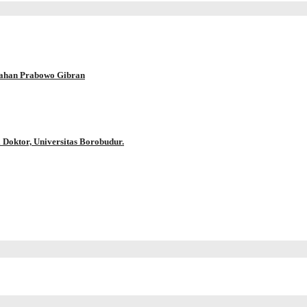
han Prabowo Gibran
 Doktor, Universitas Borobudur.