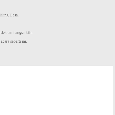
iling Desa.
rdekaan bangsa kita.
cara seperti ini.