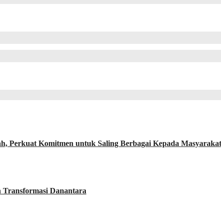
, Perkuat Komitmen untuk Saling Berbagai Kepada Masyaraka
h Transformasi Danantara