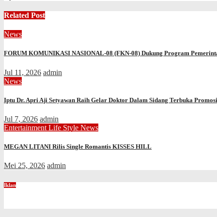
Related Post
News
FORUM KOMUNIKASI NASIONAL-08 (FKN-08) Dukung Program Pemerinta
Jul 11, 2026
admin
News
Iptu Dr. Apri Aji Setyawan Raih Gelar Doktor Dalam Sidang Terbuka Promosi
Jul 7, 2026
admin
Entertainment
Life Style
News
MEGAN LITANI Rilis Single Romantis KISSES HILL
Mei 25, 2026
admin
Iklan