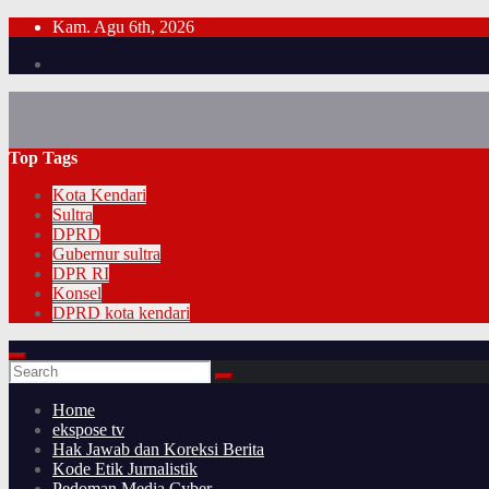
Skip
Kam. Agu 6th, 2026
to
content
Top Tags
Kota Kendari
Sultra
DPRD
Gubernur sultra
DPR RI
Konsel
DPRD kota kendari
Home
ekspose tv
Hak Jawab dan Koreksi Berita
Kode Etik Jurnalistik
Pedoman Media Cyber