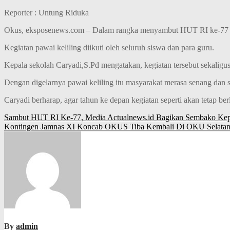
Reporter : Untung Riduka
Okus, eksposenews.com – Dalam rangka menyambut HUT RI ke-77 T
Kegiatan pawai keliling diikuti oleh seluruh siswa dan para guru.
Kepala sekolah Caryadi,S.Pd mengatakan, kegiatan tersebut sekaligu
Dengan digelarnya pawai keliling itu masyarakat merasa senang dan sa
Caryadi berharap, agar tahun ke depan kegiatan seperti akan tetap be
Navigasi
Sambut HUT RI Ke-77, Media Actualnews.id Bagikan Sembako Kepa
Kontingen Jamnas XI Koncab OKUS Tiba Kembali Di OKU Selatan
pos
By
admin