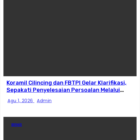
Koramil Cilincing dan FBTPI Gelar Klarifikasi,
Sepakati Penyelesaian Persoalan Melalui
Dialog
Agu 1, 2026
Admin
BISNIS