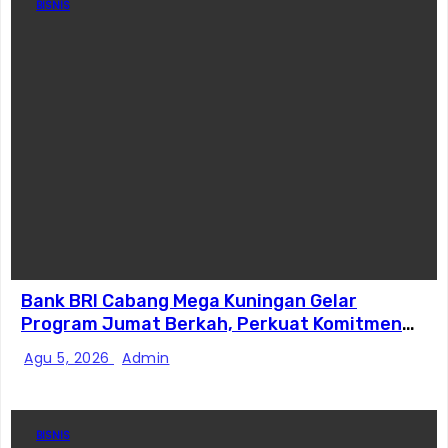
BISNIS
Bank BRI Cabang Mega Kuningan Gelar
Program Jumat Berkah, Perkuat Komitmen
untuk Saling Berbagai Kepada Masyarakat
Agu 5, 2026
Admin
Sekitar Kawasan Mega Kuningan
BISNIS