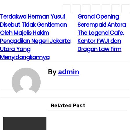
Terdakwa Herman Yusuf
Grand Opening
N
Disebut Tidak Gentleman
Serempak! Antara
a
Oleh Majelis Hakim
The Legend Cafe,
Pengadilan Negeri Jakarta
Kantor FWJI dan
v
Utara Yang
Dragon Law Firm
i
Menyidangkannya
g
By
admin
a
s
i
Related Post
p
o