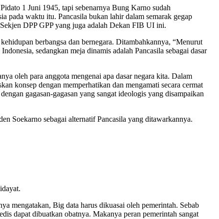
Pidato 1 Juni 1945, tapi sebenarnya Bung Karno sudah
ia pada waktu itu. Pancasila bukan lahir dalam semarak gegap
ur Sekjen DPP GPP yang juga adalah Dekan FIB UI ini.
m kehidupan berbangsa dan bernegara. Ditambahkannya, “Menurut
 Indonesia, sedangkan meja dinamis adalah Pancasila sebagai dasar
ya oleh para anggota mengenai apa dasar negara kita. Dalam
an konsep dengan memperhatikan dan mengamati secara cermat
 dengan gagasan-gagasan yang sangat ideologis yang disampaikan
en Soekarno sebagai alternatif Pancasila yang ditawarkannya.
idayat.
ya mengatakan, Big data harus dikuasai oleh pemerintah. Sebab
edis dapat dibuatkan obatnya. Makanya peran pemerintah sangat