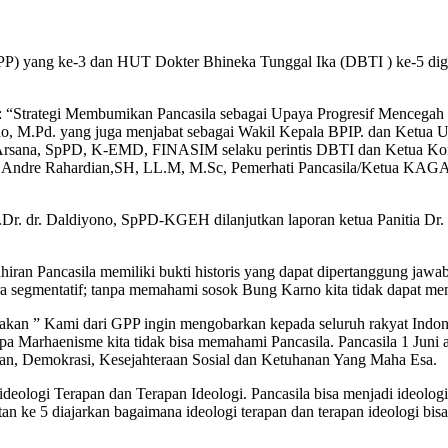
 yang ke-3 dan HUT Dokter Bhineka Tunggal Ika (DBTI ) ke-5 digelar 
 “Strategi Membumikan Pancasila sebagai Upaya Progresif Mencegah 
, M.Pd. yang juga menjabat sebagai Wakil Kepala BPIP. dan Ketua
rsana, SpPD, K-EMD, FINASIM selaku perintis DBTI dan Ketua Kons
 UI Andre Rahardian,SH, LL.M, M.Sc, Pemerhati Pancasila/Ketua KA
r. dr. Daldiyono, SpPD-KGEH dilanjutkan laporan ketua Panitia Dr. 
iran Pancasila memiliki bukti historis yang dapat dipertanggung jawab
cara segmentatif; tanpa memahami sosok Bung Karno kita tidak dapat m
n ” Kami dari GPP ingin mengobarkan kepada seluruh rakyat Indon
anpa Marhaenisme kita tidak bisa memahami Pancasila. Pancasila 1 Jun
n, Demokrasi, Kesejahteraan Sosial dan Ketuhanan Yang Maha Esa.
eologi Terapan dan Terapan Ideologi. Pancasila bisa menjadi ideologi 
an ke 5 diajarkan bagaimana ideologi terapan dan terapan ideologi bi