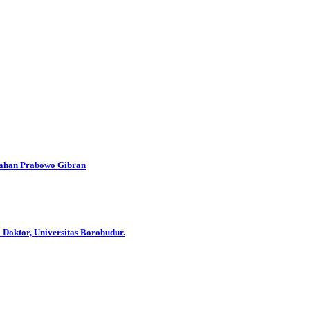
han Prabowo Gibran
 Doktor, Universitas Borobudur.