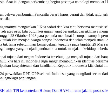
sia. Saat ini dengan berkembang begitu pesatnya teknologi membuat Hu
a pembumian Pancasila berarti harus berani dan tidak ragu terhada
ncasila.
antarnya mengatakan ” Kita sadari dan kita tahu bersama manusia se
di atau grup kita butuh kesamaan yang berangkat dan akhirnya menjad
a tanggal 28 Oktober 1928 para pemuda membuat 1 sumpah sumpah pemud
k itulah kita menjadi warga bangsa Indonesia dan telah menjadi suatu i
ita tak lama sebelum hari kemerdekaan tepatnya pada tanggal 29 Mei s
logi bangsa yang menjadi panduan kita untuk menjalani kehidupan berb
capai tujuan dari negara Indonesia tersebut juga menjadi tujuan dari 
ahulu kita hari ini Indonesia juga sangat membutuhkan identitas bersa
takan kesejahteraan dan keadilan di Republik Indonesia kita cintai ini
oleh 24 perwakilan DPD GPP seluruh Indonesia yang mengikuti secara d
n lagu-lagu perjuangan.
 WBK oleh TPI kementerian Hukum Dan HAM di rutan jakarta pusat sal