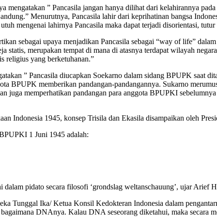
engatakan ” Pancasila jangan hanya dilihat dari kelahirannya pada 
andung.” Menurutnya, Pancasila lahir dari keprihatinan bangsa Indones
tuh mengenai lahirnya Pancasila maka dapat terjadi disorientasi, tut
ikan sebagai upaya menjadikan Pancasila sebagai “way of life” dala
a statis, merupakan tempat di mana di atasnya terdapat wilayah negara
s religius yang berketuhanan.”
akan ” Pancasila diucapkan Soekarno dalam sidang BPUPK saat ditan
ggota BPUPK memberikan pandangan-pandangannya. Sukarno merumusk
ra dan juga memperhatikan pandangan para anggota BPUPKI sebelumnya
n Indonesia 1945, konsep Trisila dan Ekasila disampaikan oleh Presid
g BPUPKI 1 Juni 1945 adalah:
dalam pidato secara filosofi ‘grondslag weltanschauung’, ujar Arief H
ka Tunggal Ika/ Ketua Konsil Kedokteran Indonesia dalam pengantarn
suk bagaimana DNAnya. Kalau DNA seseorang diketahui, maka secara m