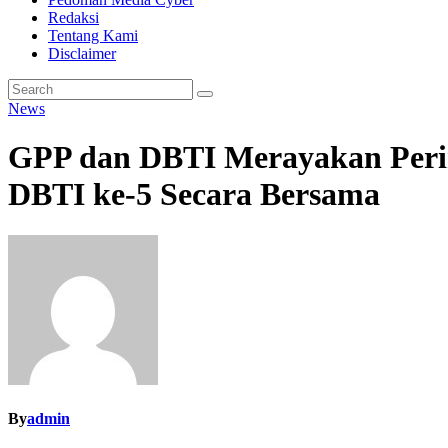
Redaksi
Tentang Kami
Disclaimer
News
GPP dan DBTI Merayakan Perin
DBTI ke-5 Secara Bersama
By
admin