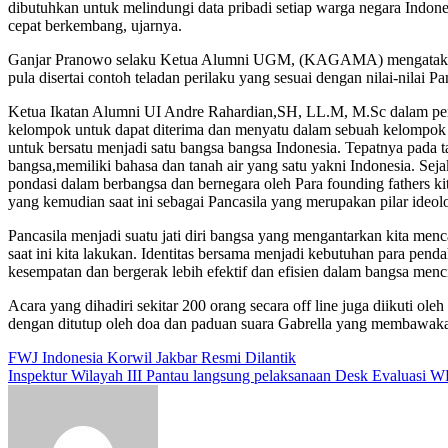
dibutuhkan untuk melindungi data pribadi setiap warga negara Indone
cepat berkembang, ujarnya.
Ganjar Pranowo selaku Ketua Alumni UGM, (KAGAMA) mengatakan bahw
pula disertai contoh teladan perilaku yang sesuai dengan nilai-nilai Pa
Ketua Ikatan Alumni UI Andre Rahardian,SH, LL.M, M.Sc dalam peng
kelompok untuk dapat diterima dan menyatu dalam sebuah kelompok ta
untuk bersatu menjadi satu bangsa bangsa Indonesia. Tepatnya pad
bangsa,memiliki bahasa dan tanah air yang satu yakni Indonesia. Seja
pondasi dalam berbangsa dan bernegara oleh Para founding fathers k
yang kemudian saat ini sebagai Pancasila yang merupakan pilar ideo
Pancasila menjadi suatu jati diri bangsa yang mengantarkan kita men
saat ini kita lakukan. Identitas bersama menjadi kebutuhan para pend
kesempatan dan bergerak lebih efektif dan efisien dalam bangsa mencip
Acara yang dihadiri sekitar 200 orang secara off line juga diikuti 
dengan ditutup oleh doa dan paduan suara Gabrella yang membawaka
Navigasi
FWJ Indonesia Korwil Jakbar Resmi Dilantik
Inspektur Wilayah III Pantau langsung pelaksanaan Desk Evaluasi
pos