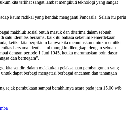
kum kita terlihat sangat lambat mengikuti teknologi yang sangat
p kaum radikal yang hendak mengganti Pancasila. Selain itu perlu
bagai makhluk sosial butuh masuk dan diterima dalam sebuah
i satu identitas bersama, baik itu bahasa sebelum kemerdekaan
a, ketika kita berpikiran bahwa kita memutuskan untuk memiliki
dentitas bersama identitas ini mungkin dilengkapi dengan sebuah
ampai dengan periode 1 Juni 1945, ketika merumuskan poin dasar
angsa dan bernegara”.
bangsa kita sendiri dalam melakukan pelaksanaan pembangunan yang
ma untuk dapat berbagi mengatasi berbagai ancaman dan tantangan
.
aring sejak pembukaan sampai berakhirnya acara pada jam 15.00 wib
emba