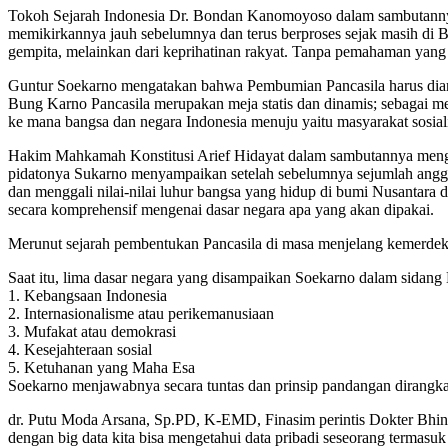
Tokoh Sejarah Indonesia Dr. Bondan Kanomoyoso dalam sambutannya m
memikirkannya jauh sebelumnya dan terus berproses sejak masih di B
gempita, melainkan dari keprihatinan rakyat. Tanpa pemahaman yang u
Guntur Soekarno mengatakan bahwa Pembumian Pancasila harus diart
Bung Karno Pancasila merupakan meja statis dan dinamis; sebagai mej
ke mana bangsa dan negara Indonesia menuju yaitu masyarakat sosiali
Hakim Mahkamah Konstitusi Arief Hidayat dalam sambutannya mengat
pidatonya Sukarno menyampaikan setelah sebelumnya sejumlah an
dan menggali nilai-nilai luhur bangsa yang hidup di bumi Nusanta
secara komprehensif mengenai dasar negara apa yang akan dipakai.
Merunut sejarah pembentukan Pancasila di masa menjelang kemerdekaa
Saat itu, lima dasar negara yang disampaikan Soekarno dalam sidan
1. Kebangsaan Indonesia
2. Internasionalisme atau perikemanusiaan
3. Mufakat atau demokrasi
4. Kesejahteraan sosial
5. Ketuhanan yang Maha Esa
Soekarno menjawabnya secara tuntas dan prinsip pandangan dirangkai 
dr. Putu Moda Arsana, Sp.PD, K-EMD, Finasim perintis Dokter Bhine
dengan big data kita bisa mengetahui data pribadi seseorang terma