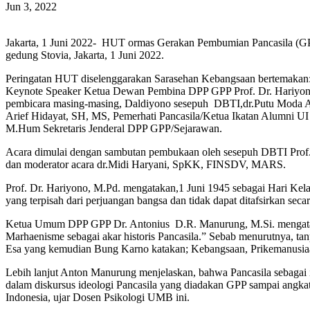
Jun 3, 2022
Jakarta, 1 Juni 2022- HUT ormas Gerakan Pembumian Pancasila (GPP)
gedung Stovia, Jakarta, 1 Juni 2022.
Peringatan HUT diselenggarakan Sarasehan Kebangsaan bertemakan:
Keynote Speaker Ketua Dewan Pembina DPP GPP Prof. Dr. Hariyono
pembicara masing-masing, Daldiyono sesepuh DBTI,dr.Putu Moda A
Arief Hidayat, SH, MS, Pemerhati Pancasila/Ketua Ikatan Alumni
M.Hum Sekretaris Jenderal DPP GPP/Sejarawan.
Acara dimulai dengan sambutan pembukaan oleh sesepuh DBTI Prof.D
dan moderator acara dr.Midi Haryani, SpKK, FINSDV, MARS.
Prof. Dr. Hariyono, M.Pd. mengatakan,1 Juni 1945 sebagai Hari Kelah
yang terpisah dari perjuangan bangsa dan tidak dapat ditafsirkan se
Ketua Umum DPP GPP Dr. Antonius D.R. Manurung, M.Si. mengataka
Marhaenisme sebagai akar historis Pancasila.” Sebab menurutnya, t
Esa yang kemudian Bung Karno katakan; Kebangsaan, Prikemanusiaa
Lebih lanjut Anton Manurung menjelaskan, bahwa Pancasila sebagai id
dalam diskursus ideologi Pancasila yang diadakan GPP sampai angkat
Indonesia, ujar Dosen Psikologi UMB ini.