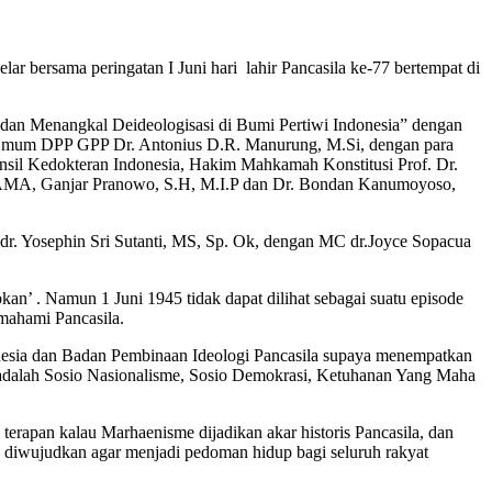
bersama peringatan I Juni hari lahir Pancasila ke-77 bertempat di
dan Menangkal Deideologisasi di Bumi Pertiwi Indonesia” dengan
 Umum DPP GPP Dr. Antonius D.R. Manurung, M.Si, dengan para
il Kedokteran Indonesia, Hakim Mahkamah Konstitusi Prof. Dr.
GAMA, Ganjar Pranowo, S.H, M.I.P dan Dr. Bondan Kanumoyoso,
dr. Yosephin Sri Sutanti, MS, Sp. Ok, dengan MC dr.Joyce Sopacua
kan’ . Namun 1 Juni 1945 tidak dapat dilihat sebagai suatu episode
emahami Pancasila.
esia dan Badan Pembinaan Ideologi Pancasila supaya menempatkan
i adalah Sosio Nasionalisme, Sosio Demokrasi, Ketuhanan Yang Maha
terapan kalau Marhaenisme dijadikan akar historis Pancasila, dan
sa diwujudkan agar menjadi pedoman hidup bagi seluruh rakyat